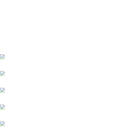
ĀTRA PIEGĀDE
Līdz 3 dienām
DROŠI NORĒĶINI
Viss šifrēts
KLIENTU ATBALSTS
Esam pieejami
100% DROŠI
Informācija drošībā
14 DIENU ATGRIEŠANA
Visiem pasūtījumiem