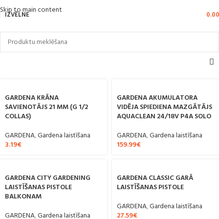
Skip to main content
IZVĒLNE
0.0
GARDENA KRĀNA
GARDENA AKUMULATORA
SAVIENOTĀJS 21 MM (G 1/2
VIDĒJA SPIEDIENA MAZGĀTĀJS
COLLAS)
AQUACLEAN 24/18V P4A SOLO
GARDENA
,
Gardena laistīšana
GARDENA
,
Gardena laistīšana
3.19
€
159.99
€
GARDENA CITY GARDENING
GARDENA CLASSIC GARĀ
LAISTĪŠANAS PISTOLE
LAISTĪŠANAS PISTOLE
BALKONAM
GARDENA
,
Gardena laistīšana
GARDENA
,
Gardena laistīšana
27.59
€