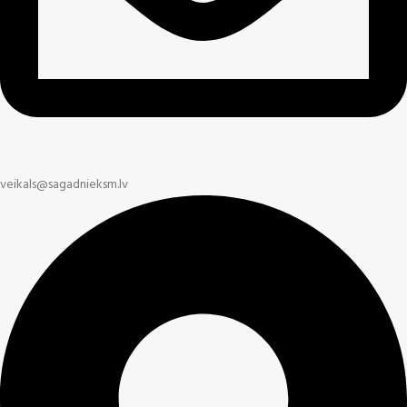
veikals@sagadnieksm.lv