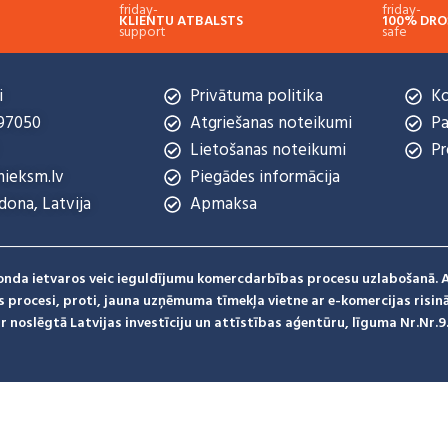
KLIENTU ATBALSTS
100% DRO
Esam pieejami
Informācija
i
Privātuma politika
Ko
897050
Atgriešanas noteikumi
P
Lietošanas noteikumi
Pr
nieksm.lv
Piegādes informācija
dona, Latvija
Apmaksa
fonda ietvaros veic ieguldījumu komercdarbības procesu uzlabošanā.
 procesi, proti, jauna uzņēmuma tīmekļa vietne ar e-komercijas risin
 noslēgtā Latvijas investīciju un attīstības aģentūru, līguma Nr.Nr.9