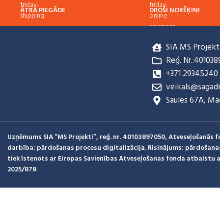
ĀTRA PIEGĀDE
DROŠI NORĒĶINI
Līdz 3 dienām
Viss šifrēts
SIA MS Projekt
Reģ. Nr.:40103
+371 29345240
veikals@sagad
Saules 67A, Ma
Uzņēmums SIA “MS Projekti”, reģ. nr. 40103897050, Atveseļošanās 
darbība: pārdošanas procesu digitalizācija. Risinājums: pārdošanas
tiek īstenots ar Eiropas Savienības Atveseļošanas fonda atbalstu ar
2025/878
Izstrādāja Xbalt.com
© Sagadnieksm.lv
Veikals