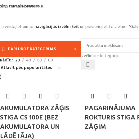
0
Skip to main content
LOGS
PAR MUMS
KONTAKTI
Izveidojiet pirmo
navigācijas izvēlni šeit
un pievienojiet to vietnei "Galv
PĀRLŪKOT KATEGORIJAS
Izvēlieties kategoriju
Rādīt
20
40
60
80
AKUMULATORA ZĀĢIS
PAGARINĀJUMA
STIGA CS 100E (BEZ
ROKTURIS STIGA 
AKUMULATORA UN
ZĀĢIM
LĀDĒTĀJA)