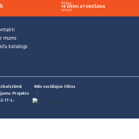
ŠI
14 DIENU ATGRIEŠANA
 drošībā
Visiem pasūtījumiem
ntakti
ar mums
eču katalogs
 Atbalstāmā
Mēs sociālajos tīklos
ājumu. Projekts
.2-17-L-