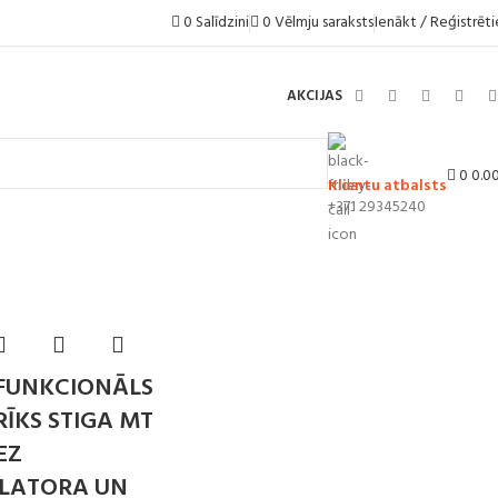
Ienākt / Reģistrēti
0
Salīdzini
0
Vēlmju saraksts
AKCIJAS
0
0.0
Klientu atbalsts
+371 29345240
FUNKCIONĀLS
ĪKS STIGA MT
EZ
LATORA UN