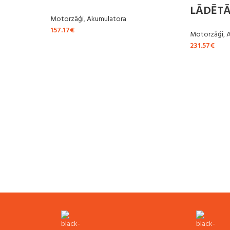
LĀDĒTĀ
Motorzāģi
,
Akumulatora
157.17
€
Motorzāģi
,
231.57
€