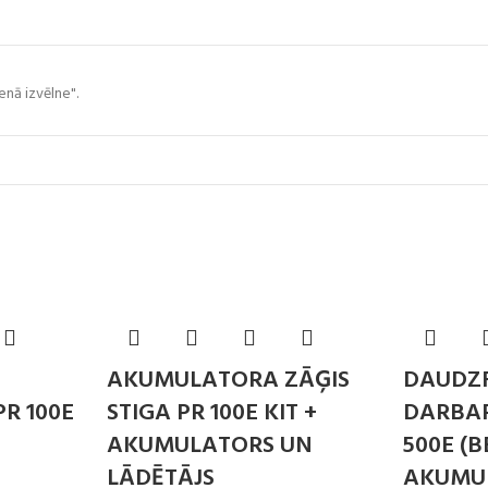
enā izvēlne".
AKUMULATORA ZĀĢIS
DAUDZ
PR 100E
STIGA PR 100E KIT +
DARBAR
AKUMULATORS UN
500E (B
LĀDĒTĀJS
AKUMU