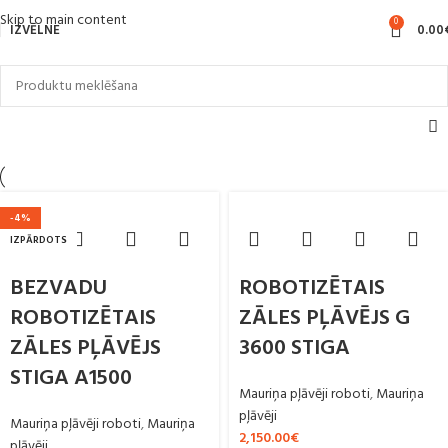
Skip to main content
0
IZVĒLNE
0.00
-4%
IZPĀRDOTS
BEZVADU
ROBOTIZĒTAIS
ROBOTIZĒTAIS
ZĀLES PĻĀVĒJS G
ZĀLES PĻĀVĒJS
3600 STIGA
STIGA A1500
Mauriņa pļāvēji roboti
,
Mauriņa
pļāvēji
Mauriņa pļāvēji roboti
,
Mauriņa
2,150.00
€
pļāvēji