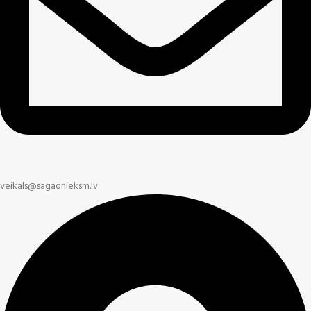
veikals@sagadnieksm.lv