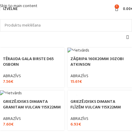
Skip to main content
0
IZVĒLNE
0.00
TĒRAUDA GALA BIRSTE D65
ZĀĢRIPA 160X20MM 30ZOBI
OSBORN
ATKINSON
ABRAZĪVS
ABRAZĪVS
7.56
€
15.61
€
GRIEZĒJDISKS DIMANTA
GRIEZĒJDISKS DIMANTA
FLĪZĒM VULCAN 115X22MM
GRANITAM VULCAN 115X22MM
ABRAZĪVS
ABRAZĪVS
6.93
€
7.60
€