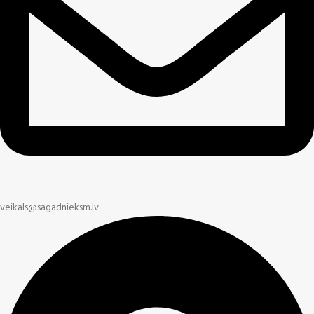
veikals@sagadnieksm.lv