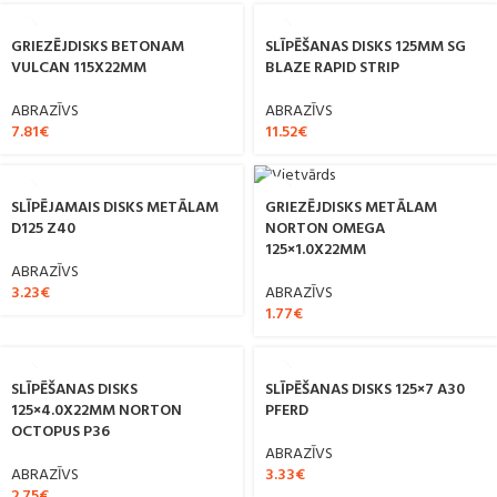
GRIEZĒJDISKS BETONAM
SLĪPĒŠANAS DISKS 125MM SG
VULCAN 115X22MM
BLAZE RAPID STRIP
ABRAZĪVS
ABRAZĪVS
7.81
€
11.52
€
SLĪPĒJAMAIS DISKS METĀLAM
GRIEZĒJDISKS METĀLAM
D125 Z40
NORTON OMEGA
125×1.0X22MM
ABRAZĪVS
3.23
€
ABRAZĪVS
1.77
€
SLĪPĒŠANAS DISKS
SLĪPĒŠANAS DISKS 125×7 A30
125×4.0X22MM NORTON
PFERD
OCTOPUS P36
ABRAZĪVS
ABRAZĪVS
3.33
€
2.75
€