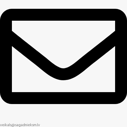
veikals@sagadnieksm.lv