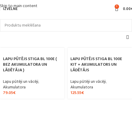
Skip to main content
0
IZVĒLNE
0.00
LAPU PŪTĒJS STIGA BL 100E (
LAPU PŪTĒJS STIGA BL 100E
BEZ AKUMULATORA UN
KIT + AKUMULATORS UN
LĀDĒTĀJA )
LĀDĒTĀJS
Lapu pūtēji un vācēji
,
Lapu pūtēji un vācēji
,
Akumulatora
Akumulatora
79.05
€
125.55
€