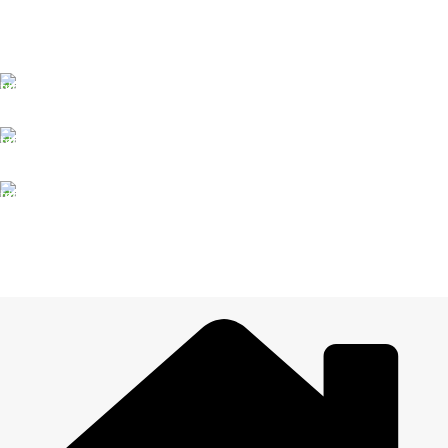
Līdz 3 dienām
DROŠI NORĒĶINI
Viss šifrēts
KLIENTU ATBALSTS
Esam pieejami
100% DROŠI
Informācija drošībā
14 DIENU ATGRIEŠANA
Visiem pasūtījumiem