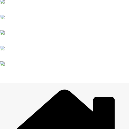
ĀTRA PIEGĀDE
Līdz 3 dienām
DROŠI NORĒĶINI
Viss šifrēts
KLIENTU ATBALSTS
Esam pieejami
100% DROŠI
Informācija drošībā
14 DIENU ATGRIEŠANA
Visiem pasūtījumiem