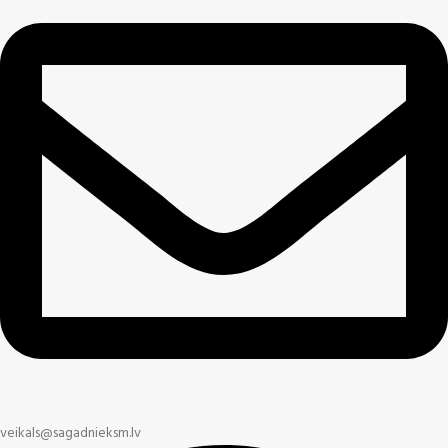
veikals@sagadnieksm.lv