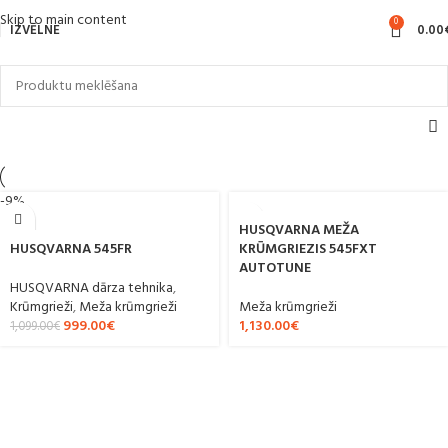
Skip to main content
0
IZVĒLNE
0.00
-9%
HUSQVARNA MEŽA
HUSQVARNA 545FR
KRŪMGRIEZIS 545FXT
AUTOTUNE
HUSQVARNA dārza tehnika
,
Krūmgrieži
,
Meža krūmgrieži
Meža krūmgrieži
999.00
€
1,130.00
€
1,099.00
€