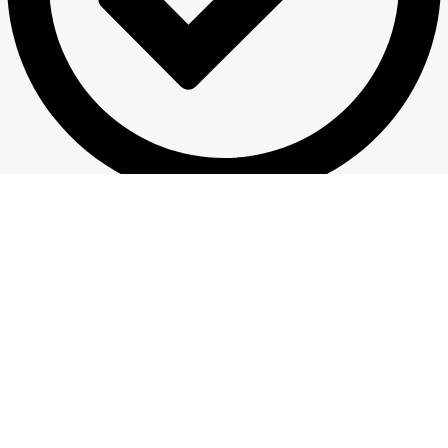
Atgriešanas noteikumi