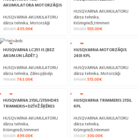
AKUMULATORA MOTORZĀĢIS
HUSQVARNA AKUMULATORU
HUSQVARNA AKUMULATORU
dārza tehnika
,
dārza tehnika
,
Motorzāģi
Krūmgrieži,trimmeri
435.00
€
555.00
€
459.00
€
599.00
€
-7%
-11%
HUSQVARNA MOTORZĀĢIS
HUSQVARNA LC251 IS (BEZ
240I KPL
AKUM.UN LĀDĒT.)
HUSQVARNA AKUMULATORU
HUSQVARNA AKUMULATORU
dārza tehnika
,
Motorzāģi
dārza tehnika
,
Zāles pļāvējs
515.00
€
743.00
€
579.00
€
799.00
€
-7%
-6%
HUSQVARNA 215IL/215IHD45
HUSQVARNA TRIMMERIS 215IL
TRIMMERIS+DZĪVŽ.ŠĶĒRES
KPL
HUSQVARNA AKUMULATORU
HUSQVARNA AKUMULATORU
dārza tehnika
,
dārza tehnika
,
Krūmgrieži,trimmeri
Krūmgrieži,trimmeri
499.00
€
300.00
€
539.00
€
319.00
€