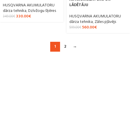
LĀDĒTĀJU
HUSQVARNA AKUMULATORU
dārza tehnika
,
Dzīvžogu šķēres
330.00
€
HUSQVARNA AKUMULATORU
349.00
€
dārza tehnika
,
Zāles pļāvējs
560.00
€
599.00
€
1
2
→