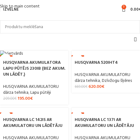
Skip to main content
0
IZVĒLNE
0.00
-7%
-7%
HUSQVARNA 520IHT4
HUSQVARNA AKUMULATORA
LAPU PŪTĒJS 230IB (BEZ AKUM.
UN LĀDĒT.)
HUSQVARNA AKUMULATORU
dārza tehnika
,
Dzīvžogu šķēres
620.00
€
HUSQVARNA AKUMULATORU
669.00
€
dārza tehnika
,
Lapu pūtēji
195.00
€
209.00
€
-8%
-9%
HUSQVARNA LC 142IS AR
HUSQVARNA LC 137I AR
AKUMULATORU UN LĀDĒTĀJU
AKUMULATORU UN LĀDĒTĀJU
HUSQVARNA AKUMULATORU
HUSQVARNA AKUMULATORU