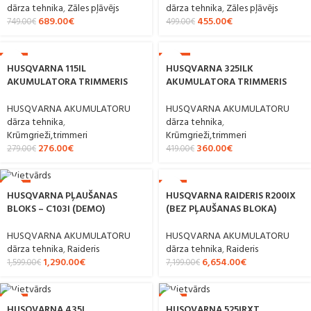
dārza tehnika
,
Zāles pļāvējs
dārza tehnika
,
Zāles pļāvējs
689.00
€
455.00
€
749.00
€
499.00
€
-1%
-14%
HUSQVARNA 115IL
HUSQVARNA 325ILK
AKUMULATORA TRIMMERIS
AKUMULATORA TRIMMERIS
HUSQVARNA AKUMULATORU
HUSQVARNA AKUMULATORU
dārza tehnika
,
dārza tehnika
,
Krūmgrieži,trimmeri
Krūmgrieži,trimmeri
276.00
€
360.00
€
279.00
€
419.00
€
-19%
-8%
HUSQVARNA RAIDERIS R200IX
HUSQVARNA PĻAUŠANAS
(BEZ PĻAUŠANAS BLOKA)
BLOKS – C103I (DEMO)
HUSQVARNA AKUMULATORU
HUSQVARNA AKUMULATORU
dārza tehnika
,
Raideris
dārza tehnika
,
Raideris
6,654.00
€
1,290.00
€
7,199.00
€
1,599.00
€
-5%
-7%
HUSQVARNA 435I
HUSQVARNA 525IRXT