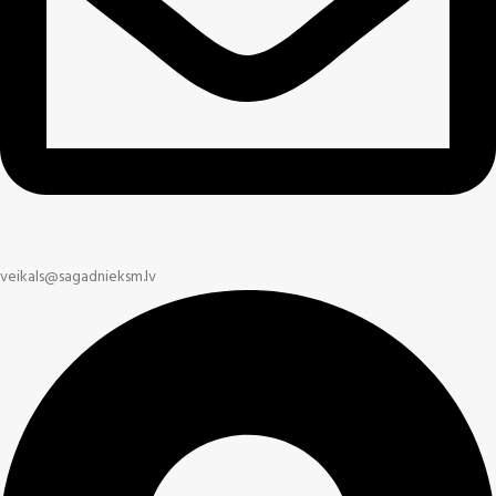
veikals@sagadnieksm.lv