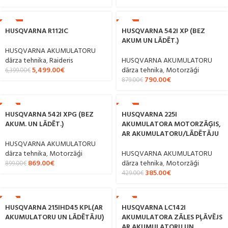
-14%
-10%
HUSQVARNA R112IC
HUSQVARNA 542I XP (BEZ
AKUM UN LĀDĒT.)
HUSQVARNA AKUMULATORU
dārza tehnika
,
Raideris
HUSQVARNA AKUMULATORU
5,499.00
€
dārza tehnika
,
Motorzāģi
6,399.00
€
790.00
€
879.00
€
-3%
-10%
HUSQVARNA 542I XPG (BEZ
HUSQVARNA 225I
AKUM. UN LĀDĒT.)
AKUMULATORA MOTORZĀĢIS,
AR AKUMULATORU/LĀDĒTĀJU
HUSQVARNA AKUMULATORU
dārza tehnika
,
Motorzāģi
HUSQVARNA AKUMULATORU
869.00
€
dārza tehnika
,
Motorzāģi
899.00
€
385.00
€
429.00
€
-5%
-7%
HUSQVARNA 215IHD45 KPL(AR
HUSQVARNA LC142I
AKUMULATORU UN LĀDĒTĀJU)
AKUMULATORA ZĀLES PĻĀVĒJS
AR AKUMULATORU UN