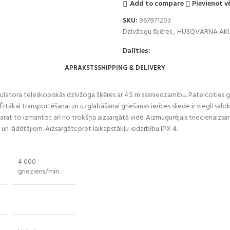
Add to compare
Pievienot 
SKU:
967971203
Dzīvžogu šķēres
,
HUSQVARNA AKU
Dalīties:
APRAKSTS
SHIPPING & DELIVERY
ulatora teleskopiskās dzīvžoga šķēres ar 4.5 m sasniedzamību. Pateicoties 
rtākai transportēšanai un uzglabāšanai griešanas ierīces sliede ir viegli salo
jūs varat to izmantot arī no trokšņa aizsargātā vidē. Aizmugurējais triecienai
n lādētājiem. Aizsargāts pret laikapstākļu iedarbību IPX 4.
4 000
grieziens/min.