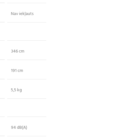
Nav iekļauts
346 cm
191 cm
5,5 kg
94 dB(A)