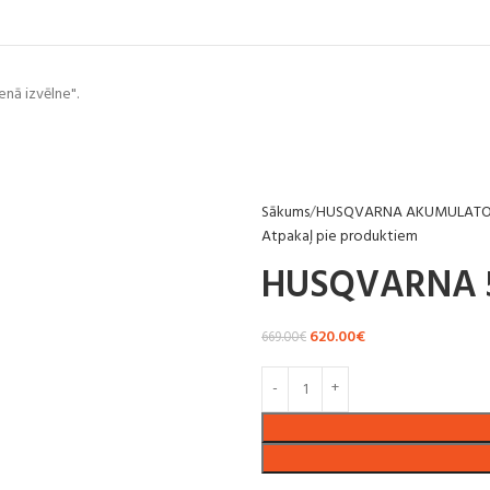
enā izvēlne".
Sākums
HUSQVARNA AKUMULATORU
Atpakaļ pie produktiem
HUSQVARNA 
620.00
€
669.00
€