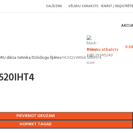
SALĪDZINI
VĒLMJU SARAKSTS
IENĀKT / REĢISTRĒTI
AKCIJ
0.0
Klientu atbalsts
+371 29345240
 dārza tehnika
Dzīvžogu šķēres
HUSQVARNA 520iHT4
520IHT4
PIEVIENOT GROZAM
NOPIRKT TAGAD