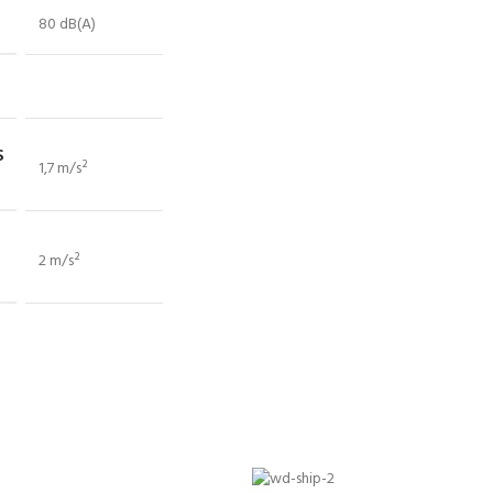
80 dB(A)
S
1,7 m/s²
2 m/s²