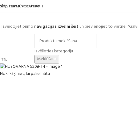
Skip to main content
LOGS
PAR MUMS
KONTAKTI
Izveidojiet pirmo
navigācijas izvēlni šeit
un pievienojiet to vietnei "Galv
ārlūkot kategorijas
Izvēlieties kategoriju
Meklēšana
-7%
Noklikšķiniet, lai palielinātu