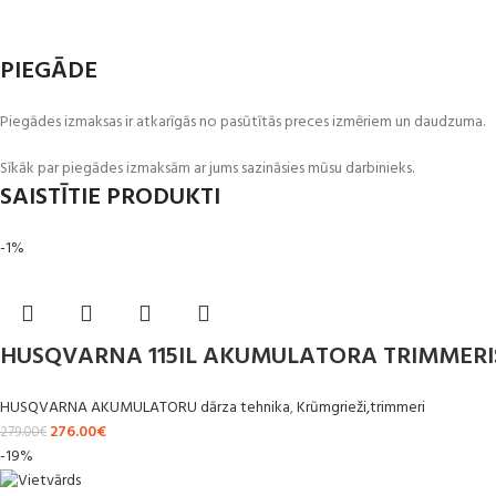
PIEGĀDE
Piegādes izmaksas ir atkarīgās no pasūtītās preces izmēriem un daudzuma.
Sīkāk par piegādes izmaksām ar jums sazināsies mūsu darbinieks.
SAISTĪTIE PRODUKTI
-1%
HUSQVARNA 115IL AKUMULATORA TRIMMERI
HUSQVARNA AKUMULATORU dārza tehnika
,
Krūmgrieži,trimmeri
276.00
€
279.00
€
-19%