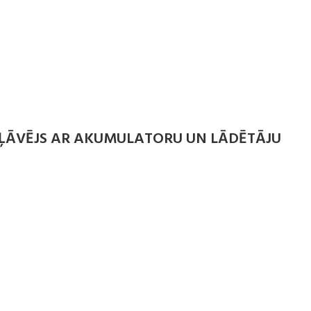
ĻĀVĒJS AR AKUMULATORU UN LĀDĒTĀJU