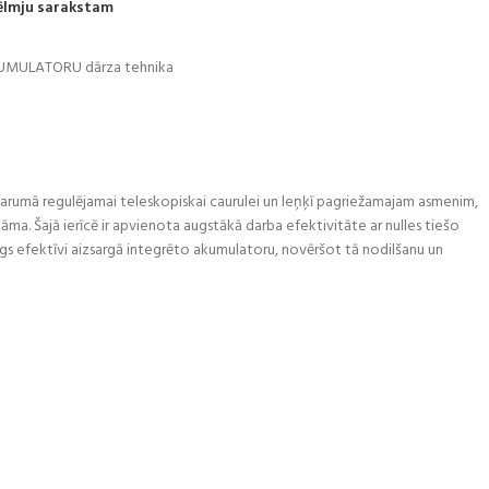
vēlmju sarakstam
MULATORU dārza tehnika
garumā regulējamai teleskopiskai caurulei un leņķī pagriežamajam asmenim,
kāma. Šajā ierīcē ir apvienota augstākā darba efektivitāte ar nulles tiešo
zsargs efektīvi aizsargā integrēto akumulatoru, novēršot tā nodilšanu un