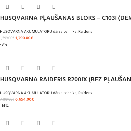
HUSQVARNA PĻAUŠANAS BLOKS – C103I (DE
HUSQVARNA AKUMULATORU dārza tehnika
,
Raideris
1,290.00
€
1,599.00
€
-8%
HUSQVARNA RAIDERIS R200IX (BEZ PĻAUŠA
HUSQVARNA AKUMULATORU dārza tehnika
,
Raideris
6,654.00
€
7,199.00
€
-14%