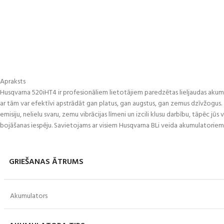
Apraksts
Husqvarna 520iHT4 ir profesionāliem lietotājiem paredzētas lieljaudas akum
ar tām var efektīvi apstrādāt gan platus, gan augstus, gan zemus dzīvžogus. Ē
emisiju, nelielu svaru, zemu vibrācijas līmeni un izcili klusu darbību, tāpēc 
bojāšanas iespēju. Savietojams ar visiem Husqvarna BLi veida akumulatoriem u
GRIEŠANAS ĀTRUMS
Akumulators