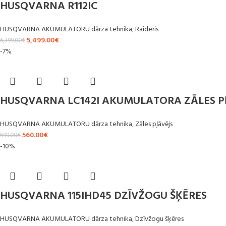
HUSQVARNA R112IC
HUSQVARNA AKUMULATORU dārza tehnika
,
Raideris
5,499.00
€
6,399.00
€
-7%
HUSQVARNA LC142I AKUMULATORA ZĀLES P
HUSQVARNA AKUMULATORU dārza tehnika
,
Zāles pļāvējs
560.00
€
599.00
€
-10%
HUSQVARNA 115IHD45 DZĪVŽOGU ŠĶĒRES
HUSQVARNA AKUMULATORU dārza tehnika
,
Dzīvžogu šķēres