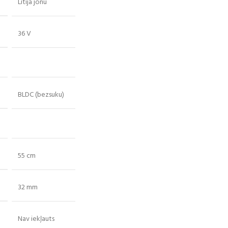
Litija jonu
36 V
BLDC (bezsuku)
55 cm
32 mm
Nav iekļauts