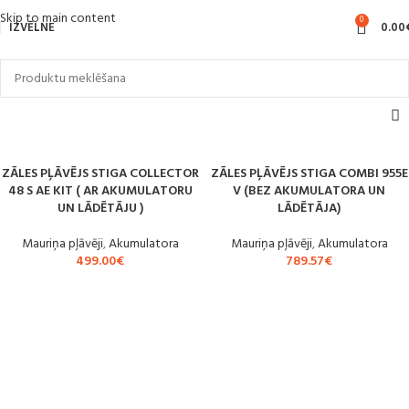
Skip to main content
0
IZVĒLNE
0.00
ZĀLES PĻĀVĒJS STIGA COLLECTOR
ZĀLES PĻĀVĒJS STIGA COMBI 955E
48 S AE KIT ( AR AKUMULATORU
V (BEZ AKUMULATORA UN
UN LĀDĒTĀJU )
LĀDĒTĀJA)
Mauriņa pļāvēji
,
Akumulatora
Mauriņa pļāvēji
,
Akumulatora
499.00
€
789.57
€