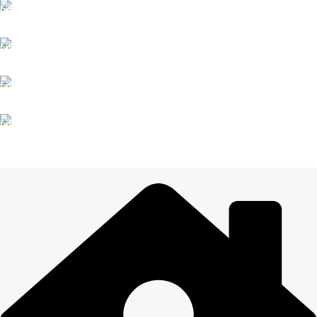
DROŠI NORĒĶINI
Viss šifrēts
KLIENTU ATBALSTS
Esam pieejami
100% DROŠI
Informācija drošībā
14 DIENU ATGRIEŠANA
Visiem pasūtījumiem