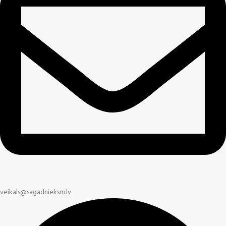
veikals@sagadnieksm.lv