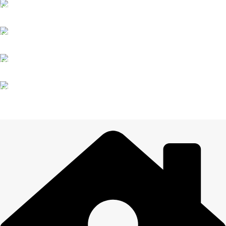
DROŠI NORĒĶINI
Viss šifrēts
KLIENTU ATBALSTS
Esam pieejami
100% DROŠI
Informācija drošībā
14 DIENU ATGRIEŠANA
Visiem pasūtījumiem