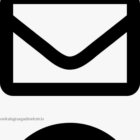
veikals@sagadnieksm.lv