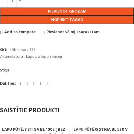
PIEVIENOT GROZAM
NOPIRKT TAGAD
Add to compare
Pievienot vēlmju sarakstam
SKU:
c8bcaeacef33
Akumulatora
,
Lapu pūtēji un vācēji
Stiga
Dalīties:
SAISTĪTIE PRODUKTI
LAPU PŪTĒJS STIGA BL 100E ( BEZ
LAPU PŪTĒJS STIGA BL 530 V