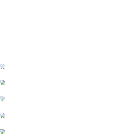
ĀTRA PIEGĀDE
Līdz 3 dienām
DROŠI NORĒĶINI
Viss šifrēts
KLIENTU ATBALSTS
Esam pieejami
100% DROŠI
Informācija drošībā
14 DIENU ATGRIEŠANA