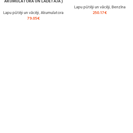
AKUMULATORA UN LĀDĒTĀJA )
Lapu pūtēji un vācēji
,
Benzīna
Lapu pūtēji un vācēji
,
Akumulatora
250.17
€
79.05
€