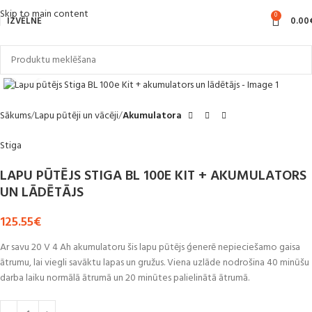
Skip to main content
0
IZVĒLNE
0.00
Noklikšķiniet, lai palielinātu
Sākums
Lapu pūtēji un vācēji
Akumulatora
Stiga
LAPU PŪTĒJS STIGA BL 100E KIT + AKUMULATORS
UN LĀDĒTĀJS
125.55
€
Ar savu 20 V 4 Ah akumulatoru šis lapu pūtējs ģenerē nepieciešamo gaisa
ātrumu, lai viegli savāktu lapas un gružus. Viena uzlāde nodrošina 40 minūšu
darba laiku normālā ātrumā un 20 minūtes palielinātā ātrumā.