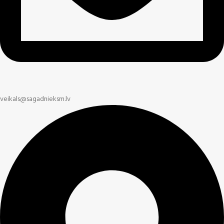
veikals@sagadnieksm.lv