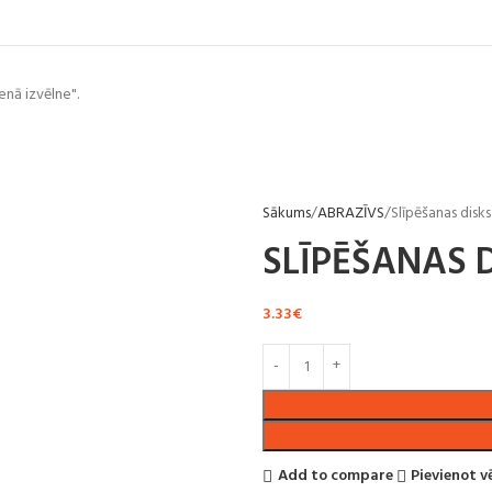
enā izvēlne".
Sākums
ABRAZĪVS
Slīpēšanas disk
SLĪPĒŠANAS D
3.33
€
Add to compare
Pievienot 