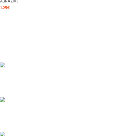
ABRAZĪVS
1.25
€
ĀTRA PIEGĀDE
Līdz 3 dienām
DROŠI NORĒĶINI
Viss šifrēts