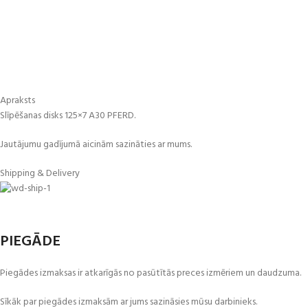
Apraksts
Slīpēšanas disks 125×7 A30 PFERD.
Jautājumu gadījumā aicinām sazināties ar mums.
Shipping & Delivery
PIEGĀDE
Piegādes izmaksas ir atkarīgās no pasūtītās preces izmēriem un daudzuma.
Sīkāk par piegādes izmaksām ar jums sazināsies mūsu darbinieks.