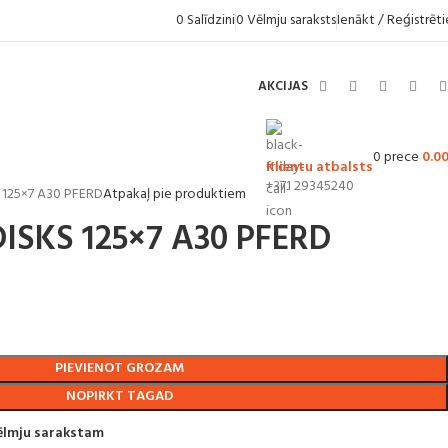
0
Salīdzini
0
Vēlmju saraksts
Ienākt / Reģistrēti
AKCIJAS
0
prece
0.0
Klientu atbalsts
+371 29345240
s 125×7 A30 PFERD
Atpakaļ pie produktiem
ISKS 125×7 A30 PFERD
PIEVIENOT GROZAM
NOPIRKT TAGAD
vēlmju sarakstam