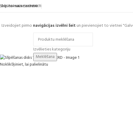
Skip to main content
LOGS
PAR MUMS
KONTAKTI
Izveidojiet pirmo
navigācijas izvēlni šeit
un pievienojiet to vietnei "Galv
ārlūkot kategorijas
Izvēlieties kategoriju
Meklēšana
Noklikšķiniet, lai palielinātu