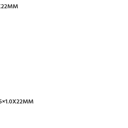
5X22MM
5×1.0X22MM