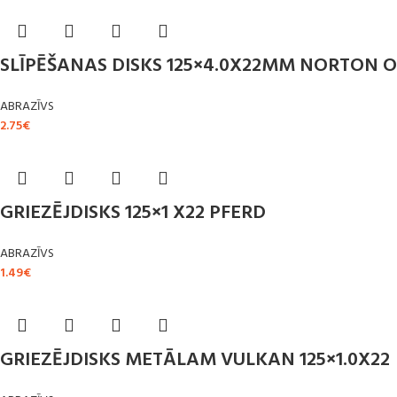
SLĪPĒŠANAS DISKS 125×4.0X22MM NORTON 
ABRAZĪVS
2.75
€
GRIEZĒJDISKS 125×1 X22 PFERD
ABRAZĪVS
1.49
€
GRIEZĒJDISKS METĀLAM VULKAN 125×1.0X22