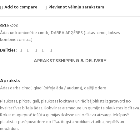
Add to compare
Pievienot vēlmju sarakstam
SKU:
s220
Ādas un kombinētie cimdi
,
DARBA APĢĒRBS (Jakas, cimdi, bikses,
kombinezoni u.c.)
Dalīties:
APRAKSTS
SHIPPING & DELIVERY
Apraksts
Ādas darba cimdi, gludi (bifeļa āda / audums), daļēji odere
Plaukstas, pirkstu gali, plaukstas locītava un rādītājpirksts izgatavoti no
kvalitatīvas bifeļa ādas. Kokvilnas aizmugure un gumijota plaukstas locītava.
Rokas mugurpusē iešūta gumijas sloksne un locītavu aizsargs. Iekšpusē
plaukstas pusē pusodere no flīsa. Augsta nodilumizturība, neplīsīs un
nepārdurs.