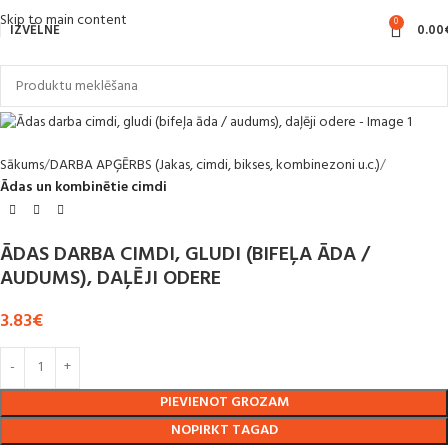
Skip to main content
0
IZVĒLNE
0.00
Sākums
DARBA APĢĒRBS (Jakas, cimdi, bikses, kombinezoni u.c.)
Ādas un kombinētie cimdi
ĀDAS DARBA CIMDI, GLUDI (BIFEĻA ĀDA /
AUDUMS), DAĻĒJI ODERE
3.83
€
PIEVIENOT GROZAM
NOPIRKT TAGAD