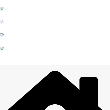
Līdz 3 dienām
DROŠI NORĒĶINI
Viss šifrēts
KLIENTU ATBALSTS
Esam pieejami
100% DROŠI
Informācija drošībā
14 DIENU ATGRIEŠANA
Visiem pasūtījumiem