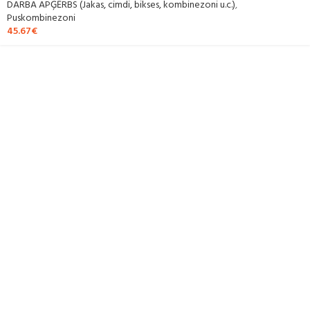
DARBA APĢĒRBS (Jakas, cimdi, bikses, kombinezoni u.c.)
,
Puskombinezoni
45.67
€