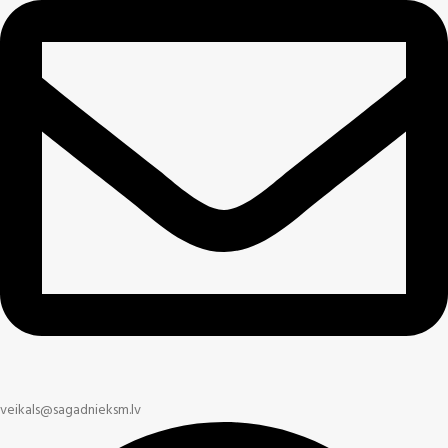
veikals@sagadnieksm.lv