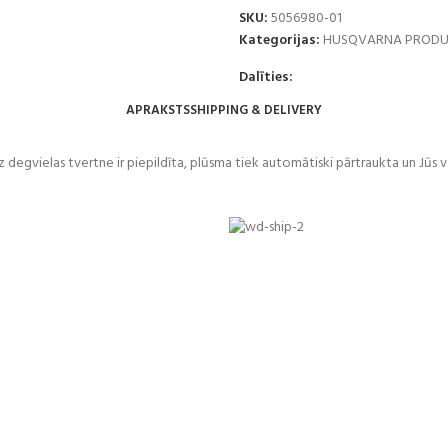
SKU:
5056980-01
Kategorijas:
HUSQVARNA PRODU
Dalīties:
APRAKSTS
SHIPPING & DELIVERY
z degvielas tvertne ir piepildīta, plūsma tiek automātiski pārtraukta un Jūs