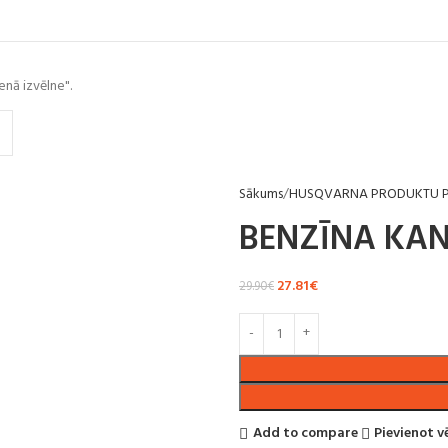
enā izvēlne".
Sākums
HUSQVARNA PRODUKTU P
BENZĪNA KAN
27.81
€
29.90
€
Add to compare
Pievienot 