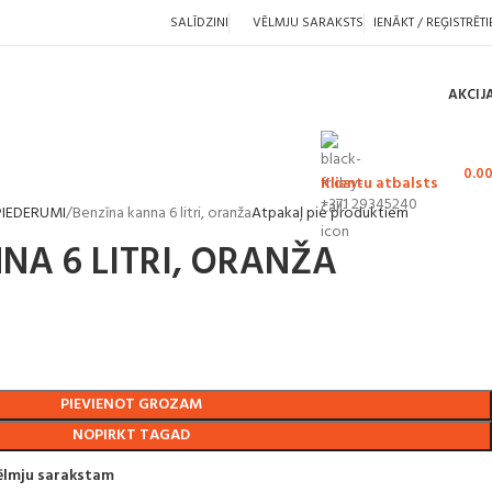
SALĪDZINI
VĒLMJU SARAKSTS
IENĀKT / REĢISTRĒTI
AKCIJ
0.0
Klientu atbalsts
+371 29345240
IEDERUMI
Benzīna kanna 6 litri, oranža
Atpakaļ pie produktiem
NA 6 LITRI, ORANŽA
PIEVIENOT GROZAM
NOPIRKT TAGAD
vēlmju sarakstam