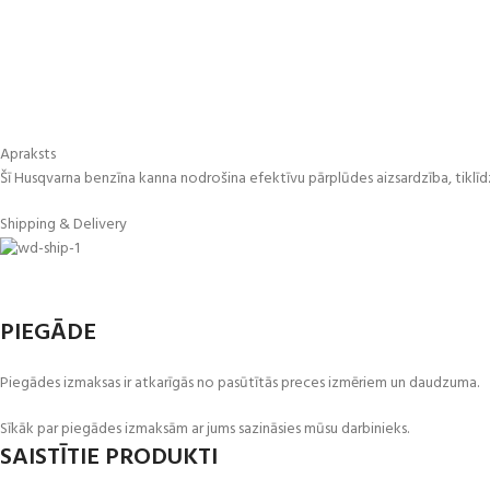
Apraksts
Šī Husqvarna benzīna kanna nodrošina efektīvu pārplūdes aizsardzība, tiklīd
Shipping & Delivery
PIEGĀDE
Piegādes izmaksas ir atkarīgās no pasūtītās preces izmēriem un daudzuma.
Sīkāk par piegādes izmaksām ar jums sazināsies mūsu darbinieks.
SAISTĪTIE PRODUKTI