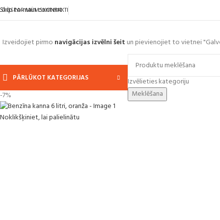
Skip to main content
LOGS
PAR MUMS
KONTAKTI
Izveidojiet pirmo
navigācijas izvēlni šeit
un pievienojiet to vietnei "Galv
PĀRLŪKOT KATEGORIJAS
Izvēlieties kategoriju
Meklēšana
-7%
Noklikšķiniet, lai palielinātu