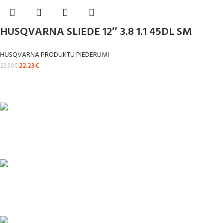
HUSQVARNA SLIEDE 12″ 3.8 1.1 45DL SM
HUSQVARNA PRODUKTU PIEDERUMI
22.23
€
23.90
€
ĀTRA PIEGĀDE
Līdz 3 dienām
DROŠI NORĒĶINI
Viss šifrēts