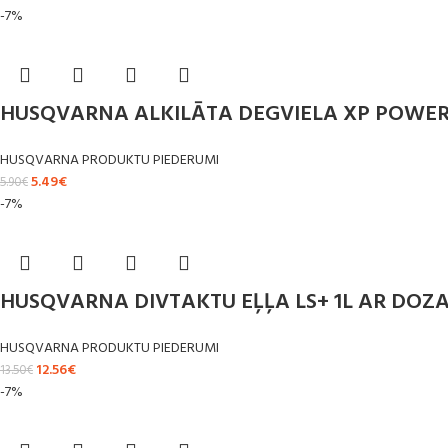
-7%
HUSQVARNA ALKILĀTA DEGVIELA XP POWER
HUSQVARNA PRODUKTU PIEDERUMI
5.49
€
5.90
€
-7%
HUSQVARNA DIVTAKTU EĻĻA LS+ 1L AR DOZ
HUSQVARNA PRODUKTU PIEDERUMI
12.56
€
13.50
€
-7%