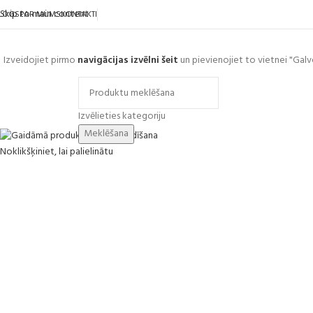
Skip to main content
LOGS
PAR MUMS
KONTAKTI
Izveidojiet pirmo
navigācijas izvēlni šeit
un pievienojiet to vietnei "Galv
ārlūkot kategorijas
Izvēlieties kategoriju
Meklēšana
Noklikšķiniet, lai palielinātu