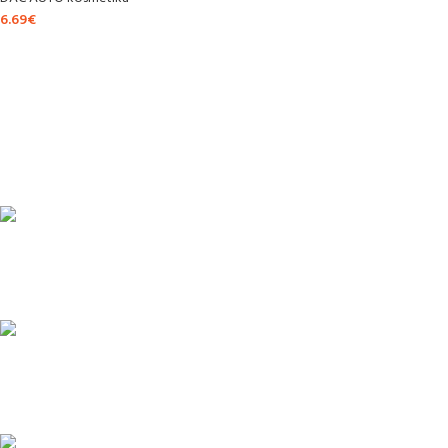
6.69
€
ĀTRA PIEGĀDE
Līdz 3 dienām
DROŠI NORĒĶINI
Viss šifrēts