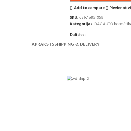
Add to compare
Pievienot 
SKU:
dafc1e95f059
Kategorijas:
DAC AUTO kosmētik
Dalīties:
APRAKSTS
SHIPPING & DELIVERY