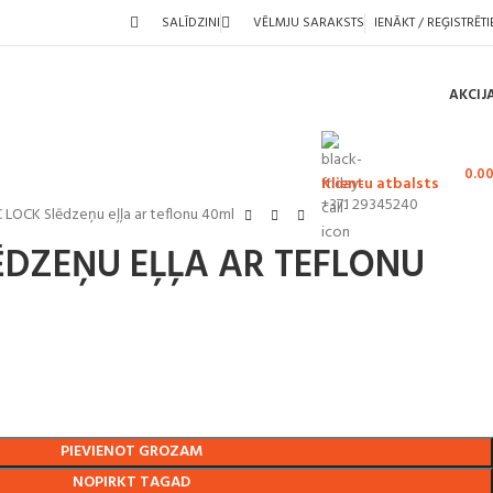
SALĪDZINI
VĒLMJU SARAKSTS
IENĀKT / REĢISTRĒTI
AKCIJ
0.0
Klientu atbalsts
+371 29345240
 LOCK Slēdzeņu eļļa ar teflonu 40ml
ĒDZEŅU EĻĻA AR TEFLONU
PIEVIENOT GROZAM
NOPIRKT TAGAD