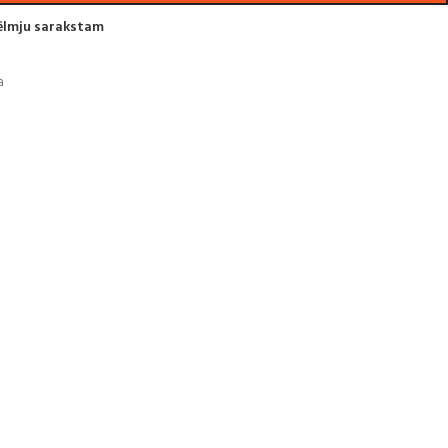
vēlmju sarakstam
a