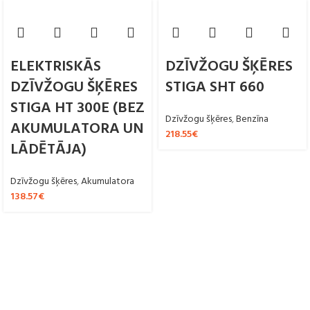
ELEKTRISKĀS
DZĪVŽOGU ŠĶĒRES
DZĪVŽOGU ŠĶĒRES
STIGA SHT 660
STIGA HT 300E (BEZ
Dzīvžogu šķēres
,
Benzīna
AKUMULATORA UN
218.55
€
LĀDĒTĀJA)
Dzīvžogu šķēres
,
Akumulatora
138.57
€