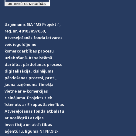
Uzņēmums SIA “MS Projekti”,
reģ. nr. 40103897050,
Atveseļošanās fonda ietvaros
veic ieguldījumu
komercdarbības procesu
uzlabošanā. Atbalstāmā
darbība: pārdošanas procesu
digitalizācija. Risinājums:
pārdošanas procesi, proti,
jauna uzņēmuma tīmekļa
vietne ar e-komercijas
risinājumu. Projekts tiek
īstenots ar Eiropas Savienības
Atveseļošanas fonda atbalstu
ar noslēgtā Latvijas
investīciju un attīstības
aģentūru, līguma Nr.Nr.9.2-