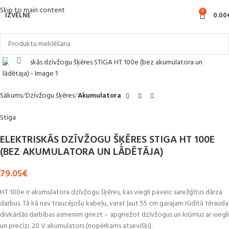
Skip to main content
0
IZVĒLNE
0.00
Noklikšķiniet, lai palielinātu
Sākums
Dzīvžogu šķēres
Akumulatora
Stiga
ELEKTRISKĀS DZĪVŽOGU ŠĶĒRES STIGA HT 100E
(BEZ AKUMULATORA UN LĀDĒTĀJA)
79.05
€
HT 100e ir akumulatora dzīvžogu šķēres, kas viegli paveic sarežģītus dārza
darbus. Tā kā nav traucējošu kabeļu, varat ļaut 55 cm garajam rūdītā tērauda
divkāršās darbības asmenim griezt – apgriežot dzīvžogus un krūmus ar viegli
un precīzi. 20 V akumulators (nopērkams atsevišķi).