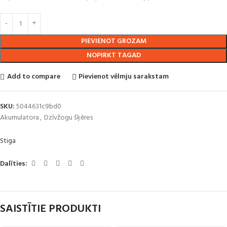
PIEVIENOT GROZAM
NOPIRKT TAGAD
Add to compare
Pievienot vēlmju sarakstam
SKU:
5044631c9bd0
Akumulatora
,
Dzīvžogu šķēres
Stiga
Dalīties:
SAISTĪTIE PRODUKTI