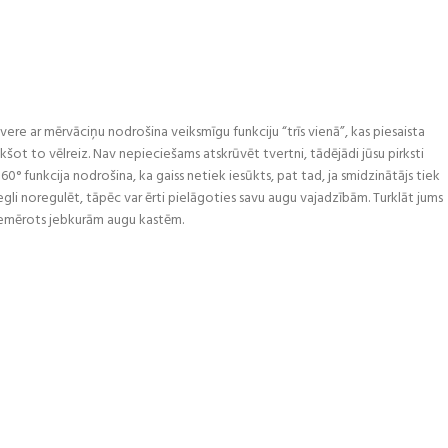
ere ar mērvāciņu nodrošina veiksmīgu funkciju “trīs vienā”, kas piesaista
ot to vēlreiz. Nav nepieciešams atskrūvēt tvertni, tādējādi jūsu pirksti
0° funkcija nodrošina, ka gaiss netiek iesūkts, pat tad, ja smidzinātājs tiek
viegli noregulēt, tāpēc var ērti pielāgoties savu augu vajadzībām. Turklāt jums
 piemērots jebkurām augu kastēm.