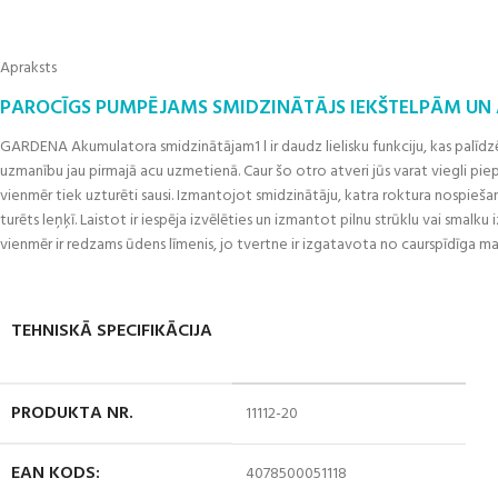
Apraksts
PAROCĪGS PUMPĒJAMS SMIDZINĀTĀJS IEKŠTELPĀM UN
GARDENA Akumulatora smidzinātājam1 l ir daudz lielisku funkciju, kas palīdzē
uzmanību jau pirmajā acu uzmetienā. Caur šo otro atveri jūs varat viegli pie
vienmēr tiek uzturēti sausi. Izmantojot smidzinātāju, katra roktura nospiešan
turēts leņķī. Laistot ir iespēja izvēlēties un izmantot pilnu strūklu vai smalk
vienmēr ir redzams ūdens līmenis, jo tvertne ir izgatavota no caurspīdīga ma
TEHNISKĀ SPECIFIKĀCIJA
PRODUKTA NR.
11112-20
EAN KODS:
4078500051118