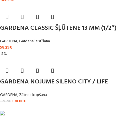
103.99
€
GARDENA CLASSIC ŠĻŪTENE 13 MM (1/2″)
GARDENA
,
Gardena laistīšana
58.29
€
-5%
GARDENA NOJUME SILENO CITY / LIFE
GARDENA
,
Zāliena kopšana
190.00
€
199.99
€