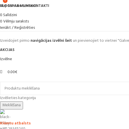
0
0
Skip to main content
BLOGS
PAR MUMS
KONTAKTI
0
Salīdzini
0
Vēlmju saraksts
Ienākt / Reģistrēties
Izveidojiet pirmo
navigācijas izvēlni šeit
un pievienojiet to vietnei "Galve
AKCIJAS
Izvēlne
0.00
€
Pārlūkot kategorijas
Izvēlieties kategoriju
Meklēšana
Klientu atbalsts
+371 29345240