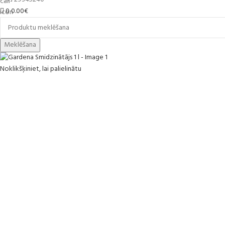
0
0.00
€
Meklēšana
Noklikšķiniet, lai palielinātu