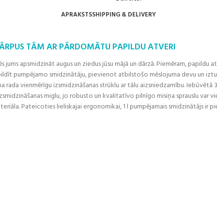
APRAKSTS
SHIPPING & DELIVERY
 ĀRPUS TĀM AR PĀRDOMĀTU PAPILDU ATVERI
s jums apsmidzināt augus un ziedus jūsu mājā un dārzā. Piemēram, papildu atv
pildīt pumpējamo smidzinātāju, pievienot atbilstošo mēslojuma devu un iztukš
a rada vienmērīgu izsmidzināšanas strūklu ar tālu aizsniedzamību. Iebūvētā 36
u izsmidzināšanas miglu, jo robusto un kvalitatīvo pilnīgo misiņa sprauslu var 
teriāla. Pateicoties lieliskajai ergonomikai, 1 l pumpējamais smidzinātājs ir