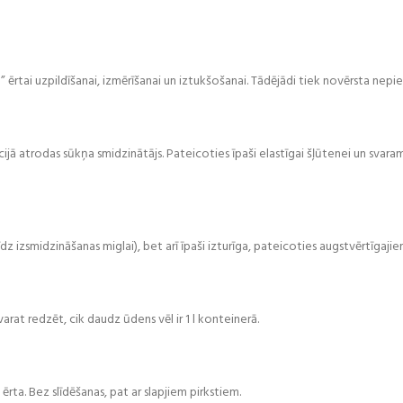
 ērtai uzpildīšanai, izmērīšanai un iztukšošanai. Tādējādi tiek novērsta nepie
īcijā atrodas sūkņa smidzinātājs. Pateicoties īpaši elastīgai šļūtenei un svar
līdz izsmidzināšanas miglai), bet arī īpaši izturīga, pateicoties augstvērtīgaji
arat redzēt, cik daudz ūdens vēl ir 1 l konteinerā.
rta. Bez slīdēšanas, pat ar slapjiem pirkstiem.