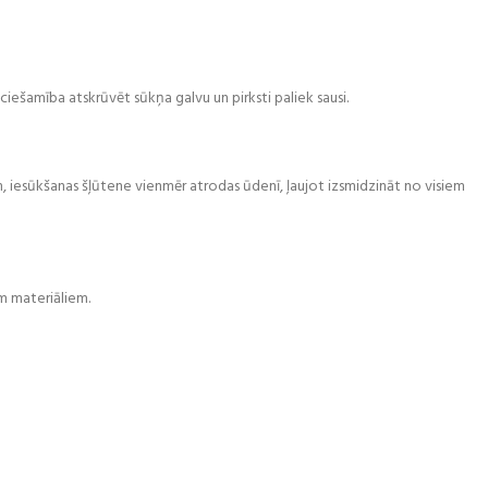
ciešamība atskrūvēt sūkņa galvu un pirksti paliek sausi.
am, iesūkšanas šļūtene vienmēr atrodas ūdenī, ļaujot izsmidzināt no visiem
em materiāliem.