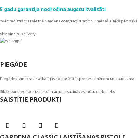
5 gadu garantija nodrošina augstu kvalitāti
*Pēc reģistrācijas vietnē Gardena.com/registration 3 mēnešu laikā pēc pirk
Shipping & Delivery
PIEGĀDE
Piegādes izmaksas ir atkarīgās no pasūtītās preces izmēriem un daudzuma.
Sīkāk par piegādes izmaksām ar jums sazināsies mūsu darbinieks.
SAISTĪTIE PRODUKTI
GARDENA CLASSIC LAISTĪŠANAS PISTOLE