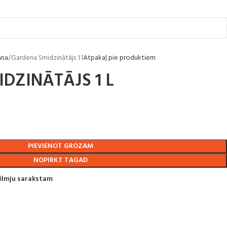
ana
Gardena Smidzinātājs 1 l
Atpakaļ pie produktiem
DZINĀTĀJS 1 L
PIEVIENOT GROZAM
NOPIRKT TAGAD
vēlmju sarakstam