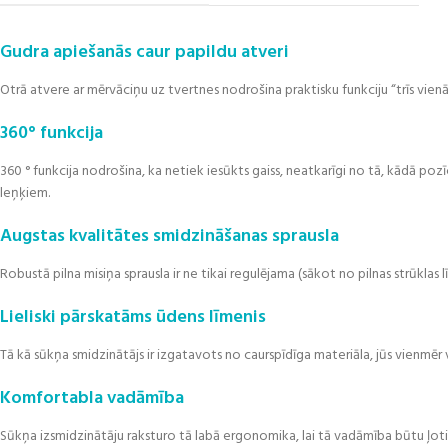
Gudra apiešanās caur papildu atveri
Otrā atvere ar mērvāciņu uz tvertnes nodrošina praktisku funkciju “trīs vienā”
360° funkcija
360 ° funkcija nodrošina, ka netiek iesūkts gaiss, neatkarīgi no tā, kādā poz
leņķiem.
Augstas kvalitātes smidzināšanas sprausla
Robustā pilna misiņa sprausla ir ne tikai regulējama (sākot no pilnas strūklas 
Lieliski pārskatāms ūdens līmenis
Tā kā sūkņa smidzinātājs ir izgatavots no caurspīdīga materiāla, jūs vienmēr v
Komfortabla vadāmība
Sūkņa izsmidzinātāju raksturo tā labā ergonomika, lai tā vadāmība būtu ļoti ē