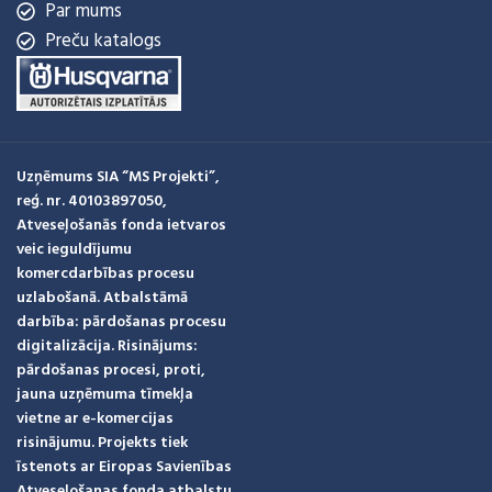
Par mums
Preču katalogs
Uzņēmums SIA “MS Projekti”,
reģ. nr. 40103897050,
Atveseļošanās fonda ietvaros
veic ieguldījumu
komercdarbības procesu
uzlabošanā. Atbalstāmā
darbība: pārdošanas procesu
digitalizācija. Risinājums:
pārdošanas procesi, proti,
jauna uzņēmuma tīmekļa
vietne ar e-komercijas
risinājumu. Projekts tiek
īstenots ar Eiropas Savienības
Atveseļošanas fonda atbalstu