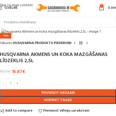
Skip to main content
0
IZVĒLNE
0.00
Noklikšķiniet, lai palielinātu
-12%
Sākums
HUSQVARNA PRODUKTU PIEDERUMI
HUSQVARNA AKMENS UN KOKA MAZGĀŠANAS
LĪDZEKLIS 2,5L
16.87
€
19.17
€
PIEVIENOT GROZAM
NOPIRKT TAGAD
Add to compare
Pievienot vēlmju sarakstam