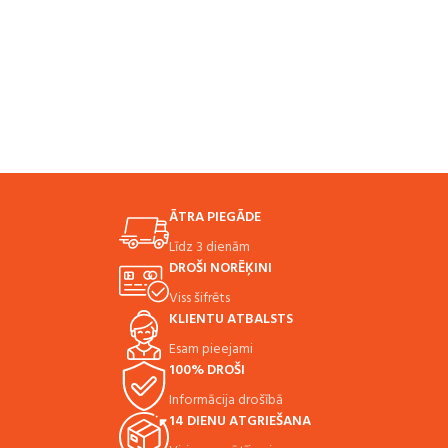
ĀTRA PIEGĀDE
Līdz 3 dienām
DROŠI NORĒĶINI
Viss šifrēts
KLIENTU ATBALSTS
Esam pieejami
100% DROŠI
Informācija drošībā
14 DIENU ATGRIEŠANA