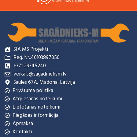
Visiem pasūtījumiem
SIA MS Projekti
Reģ. Nr.:40103897050
+371 29345240
veikals@sagadnieksm.lv
Saules 67A, Madona, Latvija
Privātuma politika
Atgriešanas noteikumi
Lietošanas noteikumi
Piegādes informācija
Apmaksa
Kontakti