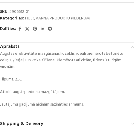
SKU:
5906612-01
Kategorijas:
HUSQVARNA PRODUKTU PIEDERUMI
Dalīties:
Apraksts
Augstas efektivitāte mazgāšanas līdzeklis, ideāli piemērots betonētu
celiņu, ķieģeļu un koka tīrīšanai. Piemērots arī citām, ūdens izturīgām
virsmām.
Tilpums: 2.5L
Atbilst augstspiediena mazgātājiem.
Jautājumu gadījumā aicinām sazināties ar mums.
Shipping & Delivery