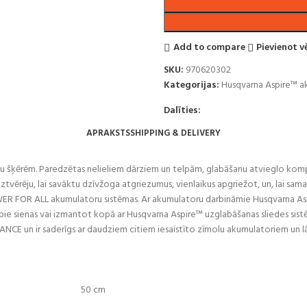
Add to compare
Pievienot 
SKU:
970620302
Kategorijas:
Husqvarna Aspire™ a
Dalīties:
APRAKSTS
SHIPPING & DELIVERY
u šķērēm. Paredzētas nelieliem dārziem un telpām, glabāšanu atvieglo komple
ztvērēju, lai savāktu dzīvžoga atgriezumus, vienlaikus apgriežot, un, lai sam
WER FOR ALL akumulatoru sistēmas. Ar akumulatoru darbināmie Husqvarna Aspi
i pie sienas vai izmantot kopā ar Husqvarna Aspire™ uzglabāšanas sliedes sis
NCE un ir saderīgs ar daudziem citiem iesaistīto zīmolu akumulatoriem un lād
50 cm