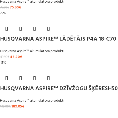
Husqvarna Aspire™ akumulatora produkti
75.90
€
79.90
€
-5%
HUSQVARNA ASPIRE™ LĀDĒTĀJS P4A 18-C70
Husqvarna Aspire™ akumulatora produkti
47.40
€
49.90
€
-5%
HUSQVARNA ASPIRE™ DZĪVŽOGU ŠĶĒRESH50
Husqvarna Aspire™ akumulatora produkti
189.05
€
199.00
€