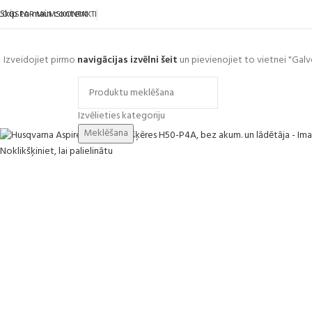
Skip to main content
LOGS
PAR MUMS
KONTAKTI
Izveidojiet pirmo
navigācijas izvēlni šeit
un pievienojiet to vietnei "Galv
ārlūkot kategorijas
Izvēlieties kategoriju
Meklēšana
Noklikšķiniet, lai palielinātu