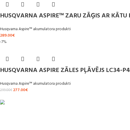
HUSQVARNA ASPIRE™ ZARU ZĀĢIS AR KĀTU 
Husqvarna Aspire™ akumulatora produkti
289.00
€
-7%
HUSQVARNA ASPIRE ZĀLES PĻĀVĒJS LC34-P
Husqvarna Aspire™ akumulatora produkti
277.00
€
299.00
€
ĀTRA PIEGĀDE
Līdz 3 dienām