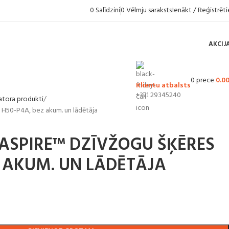
0
Salīdzini
0
Vēlmju saraksts
Ienākt / Reģistrēti
AKCIJ
0
prece
0.0
Klientu atbalsts
+371 29345240
atora produkti
 H50-P4A, bez akum. un lādētāja
ASPIRE™ DZĪVŽOGU ŠĶĒRES
Z AKUM. UN LĀDĒTĀJA