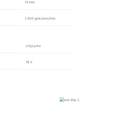
14 mm
2 800 grieziens/min.
Litija jonu
18 V