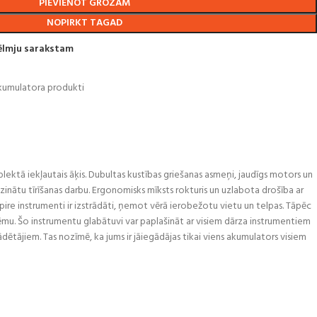
PIEVIENOT GROZAM
NOPIRKT TAGAD
vēlmju sarakstam
kumulatora produkti
ktā iekļautais āķis. Dubultas kustības griešanas asmeņi, jaudīgs motors un
azinātu tīrīšanas darbu. Ergonomisks mīksts rokturis un uzlabota drošība ar
re instrumenti ir izstrādāti, ņemot vērā ierobežotu vietu un telpas. Tāpēc
tēmu. Šo instrumentu glabātuvi var paplašināt ar visiem dārza instrumentiem
ētājiem. Tas nozīmē, ka jums ir jāiegādājas tikai viens akumulators visiem