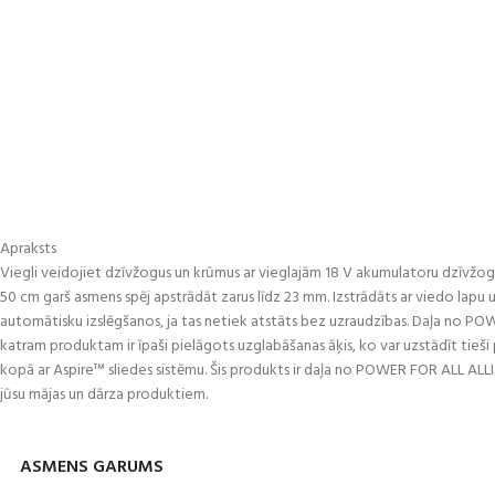
Apraksts
Viegli veidojiet dzīvžogus un krūmus ar vieglajām 18 V akumulatoru dzīvžog
50 cm garš asmens spēj apstrādāt zarus līdz 23 mm. Izstrādāts ar viedo lapu u
automātisku izslēgšanos, ja tas netiek atstāts bez uzraudzības. Daļa no PO
katram produktam ir īpaši pielāgots uzglabāšanas āķis, ko var uzstādīt tieš
kopā ar Aspire™ sliedes sistēmu. Šis produkts ir daļa no POWER FOR ALL ALLIA
jūsu mājas un dārza produktiem.
ASMENS GARUMS