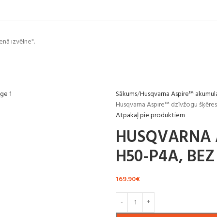
enā izvēlne".
Sākums
Husqvarna Aspire™ akumul
Husqvarna Aspire™ dzīvžogu šķēres
Atpakaļ pie produktiem
HUSQVARNA 
H50-P4A, BE
169.90
€