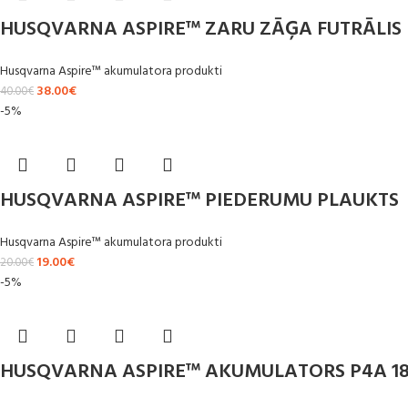
HUSQVARNA ASPIRE™ ZARU ZĀĢA FUTRĀLIS
Husqvarna Aspire™ akumulatora produkti
38.00
€
40.00
€
-5%
HUSQVARNA ASPIRE™ PIEDERUMU PLAUKTS
Husqvarna Aspire™ akumulatora produkti
19.00
€
20.00
€
-5%
HUSQVARNA ASPIRE™ AKUMULATORS P4A 18