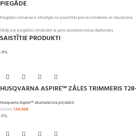
PIEGĀDE
Piegādes izmaksas ir atkarīgās no pasūtītās preces izmēriem un daudzuma.
Sīkāk par piegādes izmaksām ar jums sazināsies mūsu darbinieks.
SAISTĪTIE PRODUKTI
-9%
HUSQVARNA ASPIRE™ ZĀLES TRIMMERIS T28
Husqvarna Aspire™ akumulatora produkti
136.00
€
149.00
€
-5%