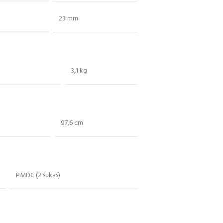
23 mm
3,1 kg
97,6 cm
PMDC (2 sukas)