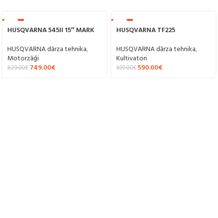
-10%
-16%
HUSQVARNA 545II 15″ MARK
HUSQVARNA TF225
HUSQVARNA dārza tehnika
,
HUSQVARNA dārza tehnika
,
Motorzāģi
Kultivatori
749.00
€
590.00
€
829.00
€
699.00
€