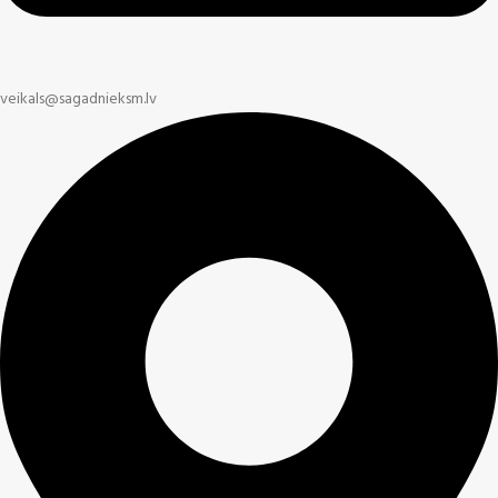
veikals@sagadnieksm.lv