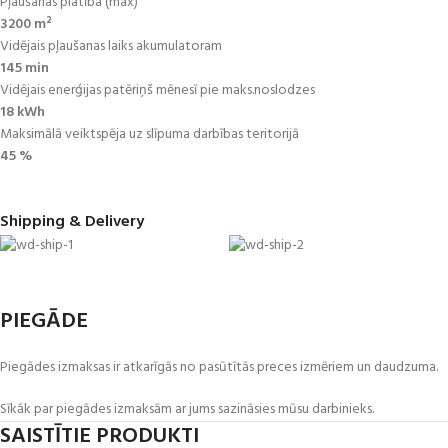
Pļaušanas platība (max)
3200 m²
Vidējais pļaušanas laiks akumulatoram
145 min
Vidējais enerģijas patēriņš mēnesī pie maks.noslodzes
18 kWh
Maksimālā veiktspēja uz slīpuma darbības teritorijā
45 %
Shipping & Delivery
PIEGĀDE
Piegādes izmaksas ir atkarīgās no pasūtītās preces izmēriem un daudzuma.
Sīkāk par piegādes izmaksām ar jums sazināsies mūsu darbinieks.
SAISTĪTIE PRODUKTI