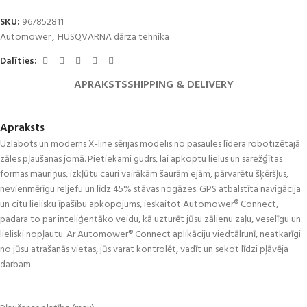
SKU:
967852811
Automower
,
HUSQVARNA dārza tehnika
Dalīties:
APRAKSTS
SHIPPING & DELIVERY
Apraksts
Uzlabots un moderns X-line sērijas modelis no pasaules līdera robotizētajā
zāles pļaušanas jomā. Pietiekami gudrs, lai apkoptu lielus un sarežģītas
formas mauriņus, izkļūtu cauri vairākām šaurām ejām, pārvarētu šķēršļus,
nevienmērīgu reljefu un līdz 45% stāvas nogāzes. GPS atbalstīta navigācija
un citu lielisku īpašību apkopojums, ieskaitot Automower® Connect,
padara to par inteliģentāko veidu, kā uzturēt jūsu zālienu zaļu, veselīgu un
lieliski nopļautu. Ar Automower® Connect aplikāciju viedtālrunī, neatkarīgi
no jūsu atrašanās vietas, jūs varat kontrolēt, vadīt un sekot līdzi pļāvēja
darbam.