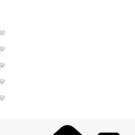
ĀTRA PIEGĀDE
Līdz 3 dienām
DROŠI NORĒĶINI
Viss šifrēts
KLIENTU ATBALSTS
Esam pieejami
100% DROŠI
Informācija drošībā
14 DIENU ATGRIEŠANA
Visiem pasūtījumiem