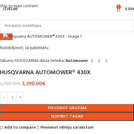
Skip to main content
0
IZVĒLNE
0.00
-11%
Noklikšķiniet, lai palielinātu
Sākums
HUSQVARNA dārza tehnika
Automower
HUSQVARNA AUTOMOWER® 430X
3,390.00
€
3,799.00
€
PIEVIENOT GROZAM
NOPIRKT TAGAD
Add to compare
Pievienot vēlmju sarakstam