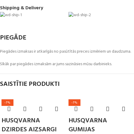
Shipping & Delivery
PIEGĀDE
Piegādes izmaksas ir atkarīgās no pasūtītās preces izmēriem un daudzuma.
Sīkāk par piegādes izmaksām ar jums sazināsies mūsu darbinieks.
SAISTĪTIE PRODUKTI
-7%
-7%
HUSQVARNA
HUSQVARNA
DZIRDES AIZSARGI
GUMIJAS