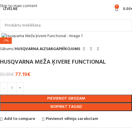
Skip to main content
0
IZVĒLNE
0.00
Noklikšķiniet, lai palielinātu
-7%
Sākums
HUSQVARNA AIZSARGAPRĪKOJUMS
HUSQVARNA MEŽA ĶIVERE FUNCTIONAL
77.19
€
83.00
€
PIEVIENOT GROZAM
NOPIRKT TAGAD
Add to compare
Pievienot vēlmju sarakstam