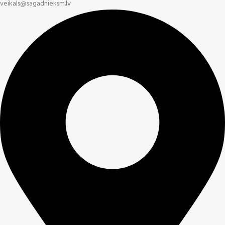
veikals@sagadnieksm.lv