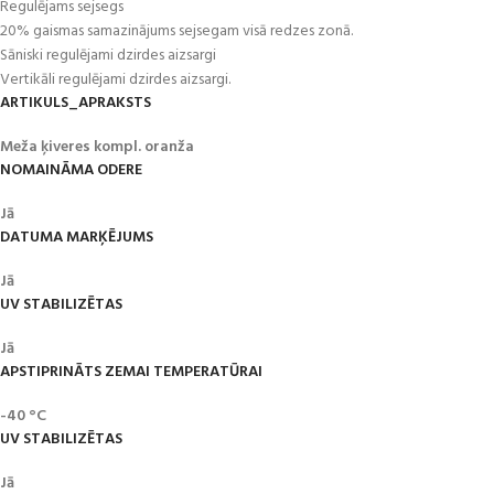
Regulējams sejsegs
20% gaismas samazinājums sejsegam visā redzes zonā.
Sāniski regulējami dzirdes aizsargi
Vertikāli regulējami dzirdes aizsargi.
ARTIKULS_APRAKSTS
Meža ķiveres kompl. oranža
NOMAINĀMA ODERE
Jā
DATUMA MARĶĒJUMS
Jā
UV STABILIZĒTAS
Jā
APSTIPRINĀTS ZEMAI TEMPERATŪRAI
-40 °C
UV STABILIZĒTAS
Jā