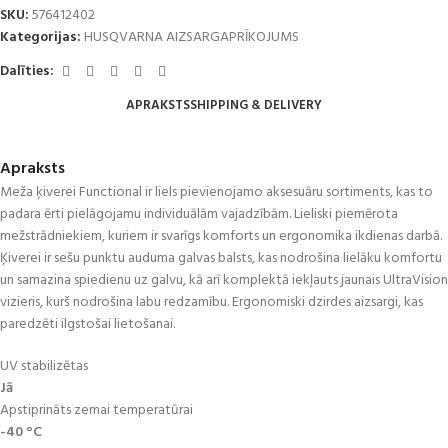
SKU:
576412402
Kategorijas:
HUSQVARNA AIZSARGAPRĪKOJUMS
Dalīties:
APRAKSTS
SHIPPING & DELIVERY
Apraksts
Meža ķiverei Functional ir liels pievienojamo aksesuāru sortiments, kas to
padara ērti pielāgojamu individuālām vajadzībām. Lieliski piemērota
mežstrādniekiem, kuriem ir svarīgs komforts un ergonomika ikdienas darbā.
Ķiverei ir sešu punktu auduma galvas balsts, kas nodrošina lielāku komfortu
un samazina spiedienu uz galvu, kā arī komplektā iekļauts jaunais UltraVision
vizieris, kurš nodrošina labu redzamību. Ergonomiski dzirdes aizsargi, kas
paredzēti ilgstošai lietošanai.
UV stabilizētas
Jā
Apstiprināts zemai temperatūrai
-40 °C