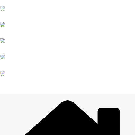
ĀTRA PIEGĀDE
Līdz 3 dienām
DROŠI NORĒĶINI
Viss šifrēts
KLIENTU ATBALSTS
Esam pieejami
100% DROŠI
Informācija drošībā
14 DIENU ATGRIEŠANA
Visiem pasūtījumiem