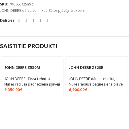
SKU:
700663f25a9d
JOHN DEERE dārza tehnika
,
Zāles pļāvēji-traktori
Dalīties:
SAISTĪTIE PRODUKTI
JOHN DEERE Z530M
JOHN DEERE Z320R
JOHN DEERE dārza tehnika
,
JOHN DEERE dārza tehnika
,
Nulles rādiusa pagrieziena pļāvēji
Nulles rādiusa pagrieziena pļāvēji
9,350.00
€
6,900.00
€