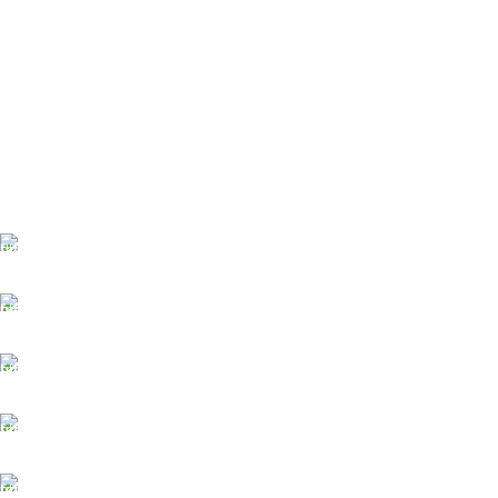
ĀTRA PIEGĀDE
Līdz 3 dienām
DROŠI NORĒĶINI
Viss šifrēts
KLIENTU ATBALSTS
Esam pieejami
100% DROŠI
Informācija drošībā
14 DIENU ATGRIEŠANA