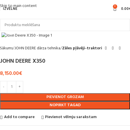
Skip to main content
0
IZVĒLNE
0.00
Noklikšķiniet, lai palielinātu
Sākums
JOHN DEERE dārza tehnika
Zāles pļāvēji-traktori
JOHN DEERE X350
8,150.00
€
PIEVIENOT GROZAM
NOPIRKT TAGAD
Add to compare
Pievienot vēlmju sarakstam