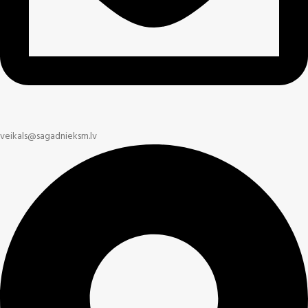
veikals@sagadnieksm.lv