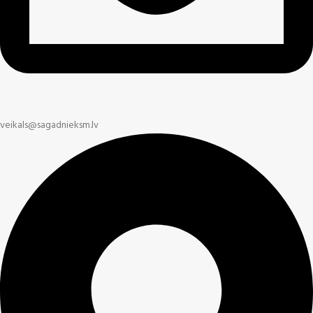
veikals@sagadnieksm.lv