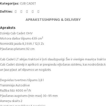
Kategorijas:
CUB CADET
Dalīties:
APRAKSTS
SHIPPING & DELIVERY
Apraksts
Dzinējs Cub Cadet OHV
Motora darba tilpums 439 cm³
Nominālā jauda 8,3 kW / 12,5 Zs
Pļaušanas platums 92 cm
Cub Cadet LT sērijas traktori ir ļoti daudzpusīgi. Šie ir vienīgie mauriņa trakto
Cub Cadet dzinēji ir aprīkoti ar piespiedu eļļošanas sistēmu, kas nodrošinās k
un ļaus pļaut arī slīpumos un nogāzēs.
Degvielas tvertnes tilpums 3,8 l
Transmisija Autodrive
Ražība līdz 4000 m²/h
Pļaušanas augstums (min-max) 30–95 mm
Asmeņu skaits 2