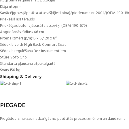
Augstuma regulēšana 5 pozīcijas
Klāja riteņi –
Savācējgrozs jāpasūta atsevišķi(ietilpība)/piederuma nr. 200 l/(OEM-190-18
Priekšējā ass tērauds
Priekšējais buferis jāpasūta atsevšķi (OEM-190-679)
Apgriešanās rādiuss 46 cm
Riteņa izmērs (p/a)15 x 6 / 20 x 8″
Sēdekļa veids High Back Comfort Seat
Sēdekļa regulēšana Bez instrumentiem
Stūre Soft-Grip
Standarta pļaušana atpakaļgaitā
Svars 150 kg
Shipping & Delivery
PIEGĀDE
Piegādes izmaksas ir atkarīgās no pasūtītās preces izmēriem un daudzuma.