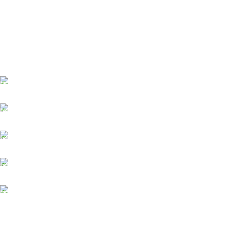
ĀTRA PIEGĀDE
Līdz 3 dienām
DROŠI NORĒĶINI
Viss šifrēts
KLIENTU ATBALSTS
Esam pieejami
100% DROŠI
Informācija drošībā
14 DIENU ATGRIEŠANA
Visiem pasūtījumiem