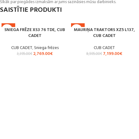
Sīkāk par piegādes izmaksām ar jums sazināsies mūsu darbinieks.
SAISTĪTIE PRODUKTI
-18%
-16%
SNIEGA FRĒZE XS3 76 TDE, CUB
MAURIŅA TRAKTORS XZ5 L137,
CADET
CUB CADET
CUB CADET
,
Sniega frēzes
CUB CADET
2,769.00
€
7,199.00
€
3,395.00
€
8,595.00
€