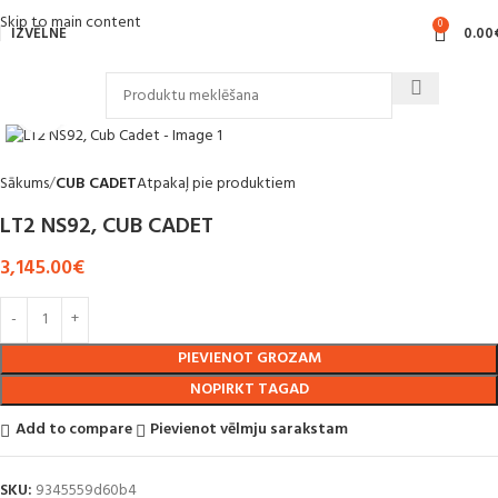
Skip to main content
0
IZVĒLNE
0.00
Noklikšķiniet, lai palielinātu
Sākums
CUB CADET
Atpakaļ pie produktiem
LT2 NS92, CUB CADET
3,145.00
€
PIEVIENOT GROZAM
NOPIRKT TAGAD
Add to compare
Pievienot vēlmju sarakstam
SKU:
9345559d60b4