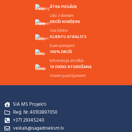
ĀTRA PIEGĀDE
Līdz 3 dienām
DROŠI NORĒĶINI
Viss šifrēts
KLIENTU ATBALSTS
Esam pieejami
100% DROŠI
Informācija drošībā
14 DIENU ATGRIEŠANA
Visiem pasūtījumiem
SIA MS Projekti
Reģ. Nr.:40103897050
+371 29345240
veikals@sagadnieksm.lv