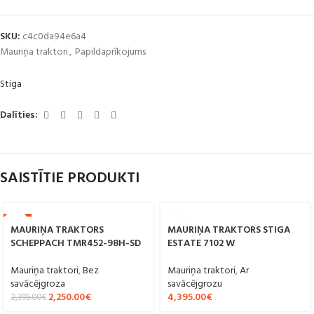
SKU:
c4c0da94e6a4
Mauriņa traktori
,
Papildaprīkojums
Stiga
Dalīties:
SAISTĪTIE PRODUKTI
-6%
MAURIŅA TRAKTORS
MAURIŅA TRAKTORS STIGA
SCHEPPACH TMR452-98H-SD
ESTATE 7102 W
Mauriņa traktori
,
Bez
Mauriņa traktori
,
Ar
savācējgroza
savācējgrozu
2,250.00
€
4,395.00
€
2,395.00
€