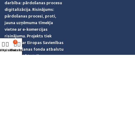
darbība: pārdošanas procesu
digitalizācija. Risinājums:
pārdošanas procesi, proti,
jauna uzņēmuma tīmekļa
vietne ar e-komercijas
risinājumu. Projekts tiek
īstenots ar Eiropas Savienības
0
Atveseļošanas fonda atbalstu
ēlmju saraksts
eikals
Mans konts
Grozs
ar noslēgtā Latvijas
investīciju un attīstības
aģentūru, līguma Nr.Nr.9.2-
17-L-2025/878
Mēs sociālajos tīklos
Izstrādāja Xbalt.com
© Sagadnieksm.lv