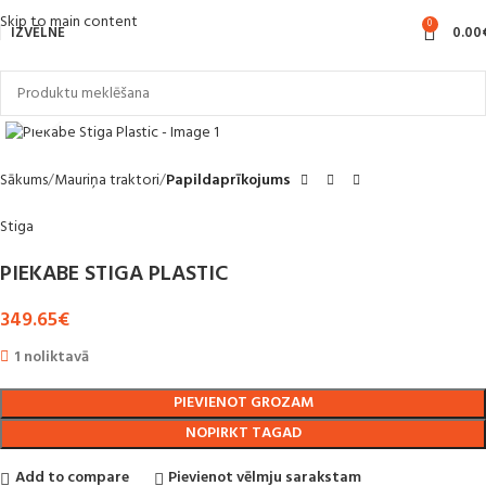
Skip to main content
0
IZVĒLNE
0.00
Noklikšķiniet, lai palielinātu
Sākums
Mauriņa traktori
Papildaprīkojums
Stiga
PIEKABE STIGA PLASTIC
349.65
€
1 noliktavā
PIEVIENOT GROZAM
NOPIRKT TAGAD
Add to compare
Pievienot vēlmju sarakstam