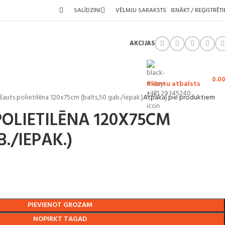
SALĪDZINI
VĒLMJU SARAKSTS
IENĀKT / REĢISTRĒTI
AKCIJAS
0.0
Klientu atbalsts
+371 29345240
šauts polietilēna 120x75cm (balts,50 gab./iepak.)
Atpakaļ pie produktiem
POLIETILĒNA 120X75CM
./IEPAK.)
PIEVIENOT GROZAM
NOPIRKT TAGAD