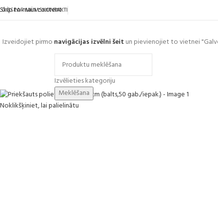
Skip to main content
LOGS
PAR MUMS
KONTAKTI
Izveidojiet pirmo
navigācijas izvēlni šeit
un pievienojiet to vietnei "Galv
ārlūkot kategorijas
Izvēlieties kategoriju
Meklēšana
Noklikšķiniet, lai palielinātu