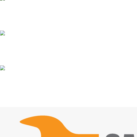
KLIENTU ATBALSTS
Esam pieejami
100% DROŠI
Informācija drošībā
14 DIENU ATGRIEŠANA
Visiem pasūtījumiem