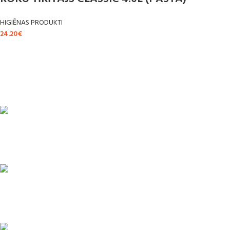
HIGIĒNAS PRODUKTI
24.20
€
ĀTRA PIEGĀDE
Līdz 3 dienām
DROŠI NORĒĶINI
Viss šifrēts