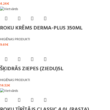
4.24
€
ROKU KRĒMS DERMA-PLUS 350ML
HIGIĒNAS PRODUKTI
9.61
€
ŠĶIDRĀS ZIEPES (ZIEDU)5L
HIGIĒNAS PRODUKTI
14.52
€
ROKU TĪRĪTĀJS CLASSIC 4.0L (PASTA)