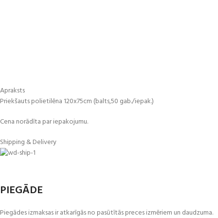
Apraksts
Priekšauts polietilēna 120x75cm (balts,50 gab./iepak.)
Cena norādīta par iepakojumu.
Shipping & Delivery
PIEGĀDE
Piegādes izmaksas ir atkarīgās no pasūtītās preces izmēriem un daudzuma.