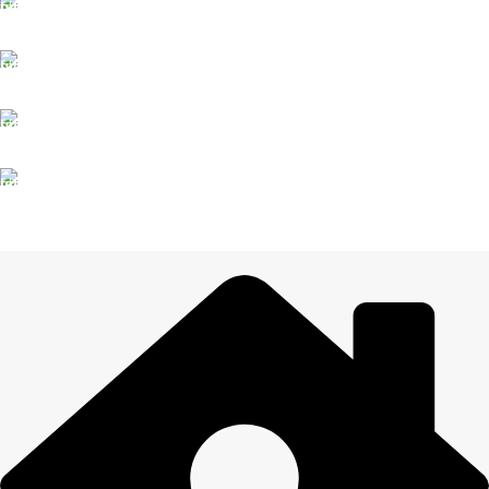
DROŠI NORĒĶINI
Viss šifrēts
KLIENTU ATBALSTS
Esam pieejami
100% DROŠI
Informācija drošībā
14 DIENU ATGRIEŠANA
Visiem pasūtījumiem