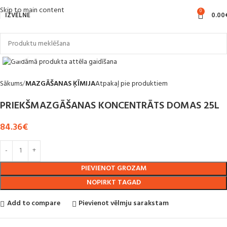
Skip to main content
0
IZVĒLNE
0.00
Noklikšķiniet, lai palielinātu
Sākums
MAZGĀŠANAS ĶĪMIJA
Atpakaļ pie produktiem
PRIEKŠMAZGĀŠANAS KONCENTRĀTS DOMAS 25L
84.36
€
PIEVIENOT GROZAM
NOPIRKT TAGAD
Add to compare
Pievienot vēlmju sarakstam