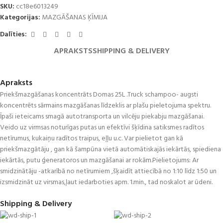
SKU:
cc18e6013249
Kategorijas:
MAZGĀŠANAS ĶĪMIJA
Dalīties:
APRAKSTS
SHIPPING & DELIVERY
Apraksts
Priekšmazgāšanas koncentrāts Domas 25L .Truck schampoo- augsti
koncentrēts sārmains mazgāšanas līdzeklis ar plašu pieletojuma spektru.
Īpaši ieteicams smagā autotransporta un vilcēju piekabju mazgāšanai.
Veido uz virmsas noturīgas putas un efektīvi šķīdina satiksmes radītos
netīrumus, kukaiņu radītos traipus, eļļu u.c. Var pielietot gan kā
priekšmazgātāju , gan kā šampūna vietā automātiskajās iekārtās, spiediena
iekārtās, putu ģeneratoros un mazgāšanai ar rokām.Pielietojums: Ar
smidzinātāju -atkarībā no netīrumiem ,šķaidīt attiecībā no 1:10 līdz 1:50 un
izsmidzināt uz virsmas,ļaut iedarboties apm. 1.min., tad noskalot ar ūdeni.
Shipping & Delivery