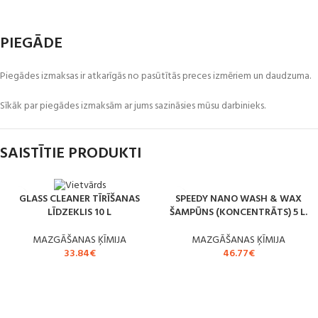
PIEGĀDE
Piegādes izmaksas ir atkarīgās no pasūtītās preces izmēriem un daudzuma.
Sīkāk par piegādes izmaksām ar jums sazināsies mūsu darbinieks.
SAISTĪTIE PRODUKTI
SPEEDY NANO WASH & WAX
GLASS CLEANER TĪRĪŠANAS
ŠAMPŪNS (KONCENTRĀTS) 5 L.
LĪDZEKLIS 10 L
MAZGĀŠANAS ĶĪMIJA
MAZGĀŠANAS ĶĪMIJA
46.77
€
33.84
€