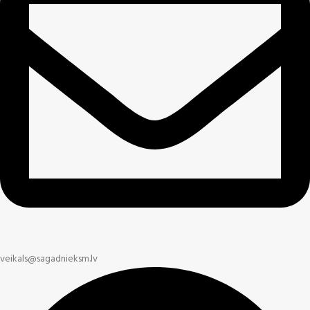
veikals@sagadnieksm.lv