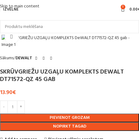
Skip to main content
0
IZVĒLNE
0.00
Noklikšķiniet, lai palielinātu
Sākums
DEWALT
SKRŪVGRIEŽU UZGAĻU KOMPLEKTS DEWALT
DT71572-QZ 45 GAB
13.90
€
PIEVIENOT GROZAM
NOPIRKT TAGAD