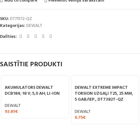
Add to compare
Pievienot vēlmju sarakstam
SKU:
DT71572-QZ
Kategorijas:
DEWALT
Dalīties:
SAISTĪTIE PRODUKTI
AKUMULATORS DEWALT
DEWALT EXTREME IMPACT
DCB184; 18 V; 5,0 AH; LI-ION
TORSION UZGAĻI T25, 25 MM,
5 GAB/IEP., DT7382T-QZ
DEWALT
93.81
€
DEWALT
6.75
€