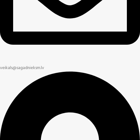
veikals@sagadnieksm.lv