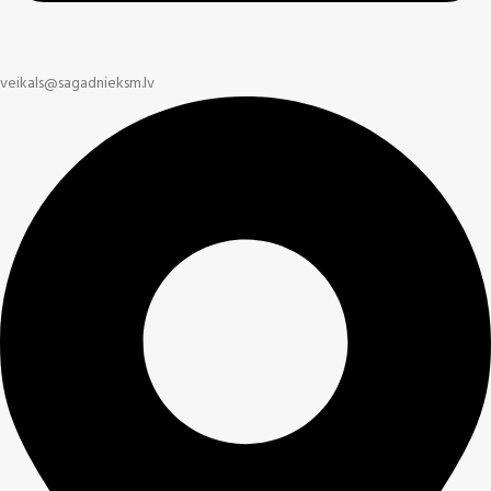
veikals@sagadnieksm.lv