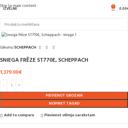
Skip to main content
0
IZVĒLNE
0.00
Noklikšķiniet, lai palielinātu
Sākums
SCHEPPACH
SNIEGA FRĒZE ST770E, SCHEPPACH
1,379.00
€
PIEVIENOT GROZAM
NOPIRKT TAGAD
Add to compare
Pievienot vēlmju sarakstam