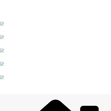
ĀTRA PIEGĀDE
Līdz 3 dienām
DROŠI NORĒĶINI
Viss šifrēts
KLIENTU ATBALSTS
Esam pieejami
100% DROŠI
Informācija drošībā
14 DIENU ATGRIEŠANA
Visiem pasūtījumiem