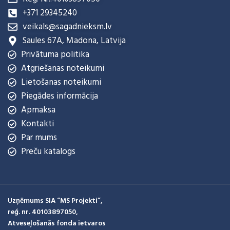
+371 29345240
veikals@sagadnieksm.lv
Saules 67A, Madona, Latvija
Privātuma politika
Atgriešanas noteikumi
Lietošanas noteikumi
Piegādes informācija
Apmaksa
Kontakti
Par mums
Preču katalogs
Uzņēmums SIA “MS Projekti”,
reģ. nr. 40103897050,
Atveseļošanās fonda ietvaros