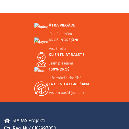
ĀTRA PIEGĀDE
Līdz 3 dienām
DROŠI NORĒĶINI
Viss šifrēts
KLIENTU ATBALSTS
Esam pieejami
100% DROŠI
Informācija drošībā
14 DIENU ATGRIEŠANA
Visiem pasūtījumiem
SIA MS Projekti
Reģ. Nr.:40103897050