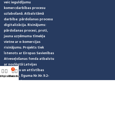
veic ieguldījumu
komercdarbības procesu
uzlabošanā. Atbalstāmā
darbība: pārdošanas procesu
digitalizācija. Risinājums:
pārdošanas procesi, proti,
jauna uzņēmuma tīmekļa
vietne ar e-komercijas
risinājumu. Projekts tiek
īstenots ar Eiropas Savienības
Atveseļošanas fonda atbalstu
ar noslēgtā Latvijas
investīciju un attīstības
0
aģentūru, līguma Nr.Nr.9.2-
ēlmju saraksts
eikals
Mans konts
Grozs
17-L-2025/878
Mēs sociālajos tīklos