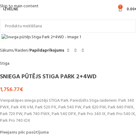
Skip to main content
0
IZVĒLNE
0.00
Noklikšķiniet, lai palielinātu
Sākums
Raideri
Papildaprīkojums
Stiga
SNIEGA PŪTĒJS STIGA PARK 2+4WD
1,756.77
€
Vienpakāpes sniega pūtējs STIGA Park. Paredzēts Stiga raideriem: Park 340
PWX, Park 416 VM, Park 520 PX, Park 540 PW, Park 620 PW, Park 640 PWX,
Park 720 PW, Park 740 PWX, Park 540 DPX, Park Pro 340 IX, Park Pro 540 IX,
Park Pro 740 IOX
Pieejams pēc pasūtījuma