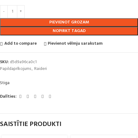
PIEVIENOT GROZAM
NOPIRKT TAGAD
Add to compare
Pievienot vēlmju sarakstam
SKU:
d5d9a96ca0c1
Papildaprīkojums
,
Raideri
Stiga
Dalīties:
SAISTĪTIE PRODUKTI