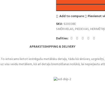
Add to compare
Pievienot 
SKU:
920038E
SMĒRVIELAS, PIEDEVAS, HERMĒTIĶI,
Dalīties:
APRAKSTS
SHIPPING & DELIVERY
u. To ieteicams lietot iestrēgušu metālisku detaļu, tādu kā skrūves, uzgriežņi,
lāt uz visu veidu metāliem, kā arī detaļu bremzēšanas nolūkā, lai nepieļautu at