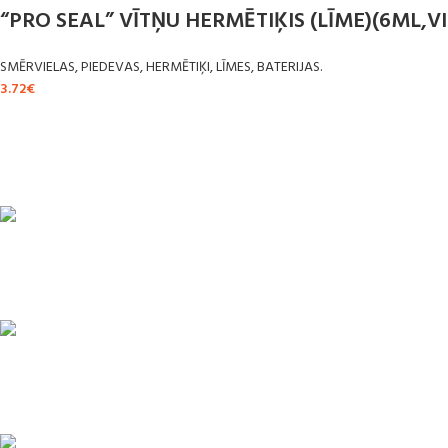
“PRO SEAL” VĪTŅU HERMĒTIĶIS (LĪME)(6ML,V
SMĒRVIELAS, PIEDEVAS, HERMĒTIĶI, LĪMES, BATERIJAS.
3.72
€
ĀTRA PIEGĀDE
Līdz 3 dienām
DROŠI NORĒĶINI
Viss šifrēts