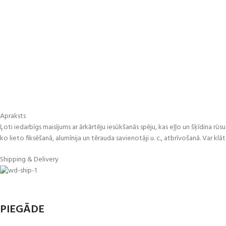
Apraksts
Ļoti iedarbīgs maisījums ar ārkārtēju iesūkšanās spēju, kas eļļo un šķīdina rūs
ko lieto fiksēšanā, alumīnija un tērauda savienotāji u. c., atbrīvošanā. Var k
Shipping & Delivery
PIEGĀDE