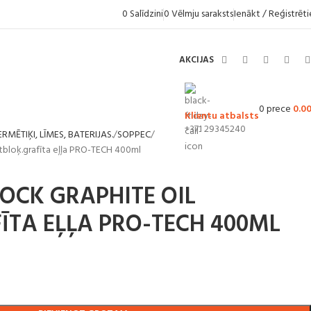
0
Salīdzini
0
Vēlmju saraksts
Ienākt / Reģistrēti
AKCIJAS
0
prece
0.0
Klientu atbalsts
+371 29345240
RMĒTIĶI, LĪMES, BATERIJAS.
SOPPEC
bloķ.grafīta eļļa PRO-TECH 400ml
LOCK GRAPHITE OIL
ĪTA EĻĻA PRO-TECH 400ML