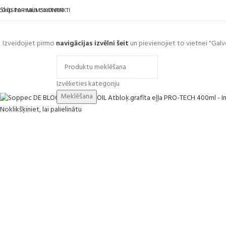
Skip to main content
LOGS
PAR MUMS
KONTAKTI
Izveidojiet pirmo
navigācijas izvēlni šeit
un pievienojiet to vietnei "Galv
ārlūkot kategorijas
Izvēlieties kategoriju
Meklēšana
Noklikšķiniet, lai palielinātu