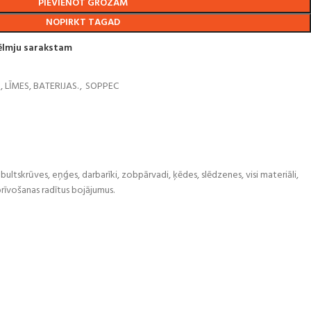
PIEVIENOT GROZAM
NOPIRKT TAGAD
vēlmju sarakstam
 LĪMES, BATERIJAS.
,
SOPPEC
 bultskrūves, eņģes, darbarīki, zobpārvadi, ķēdes, slēdzenes, visi materiāli,
brīvošanas radītus bojājumus.