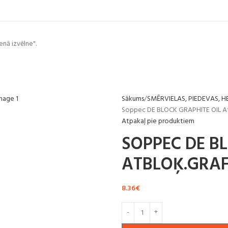
enā izvēlne".
Sākums
SMĒRVIELAS, PIEDEVAS, HE
Soppec DE BLOCK GRAPHITE OIL At
Atpakaļ pie produktiem
SOPPEC DE B
ATBLOĶ.GRAF
8.36
€