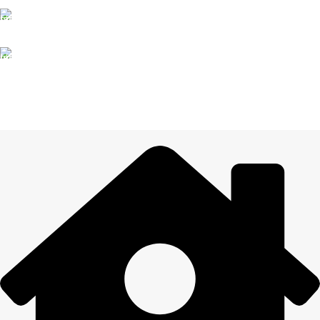
Esam pieejami
100% DROŠI
Informācija drošībā
14 DIENU ATGRIEŠANA
Visiem pasūtījumiem