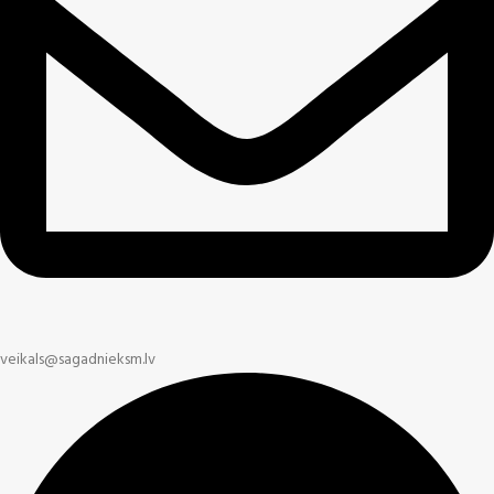
veikals@sagadnieksm.lv