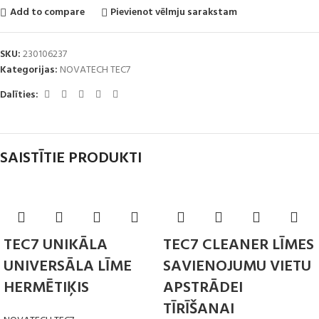
Add to compare
Pievienot vēlmju sarakstam
SKU:
230106237
Kategorijas:
NOVATECH TEC7
Dalīties:
SAISTĪTIE PRODUKTI
TEC7 UNIKĀLA
TEC7 CLEANER LĪMES
UNIVERSĀLA LĪME
SAVIENOJUMU VIETU
HERMĒTIĶIS
APSTRĀDEI
TĪRĪŠANAI