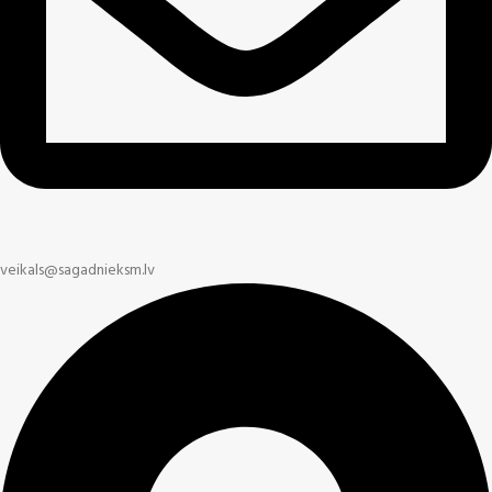
veikals@sagadnieksm.lv