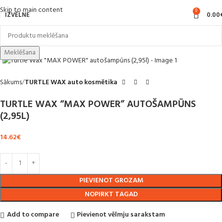
Skip to main content
0
IZVĒLNE
0.00
Noklikšķiniet, lai palielinātu
Meklēšana
Sākums
TURTLE WAX auto kosmētika
TURTLE WAX “MAX POWER” AUTOŠAMPŪNS
(2,95L)
14.62
€
PIEVIENOT GROZAM
NOPIRKT TAGAD
Add to compare
Pievienot vēlmju sarakstam