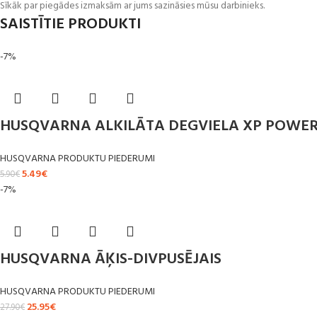
Sīkāk par piegādes izmaksām ar jums sazināsies mūsu darbinieks.
SAISTĪTIE PRODUKTI
-7%
HUSQVARNA ALKILĀTA DEGVIELA XP POWER
HUSQVARNA PRODUKTU PIEDERUMI
5.49
€
5.90
€
-7%
HUSQVARNA ĀĶIS-DIVPUSĒJAIS
HUSQVARNA PRODUKTU PIEDERUMI
25.95
€
27.90
€