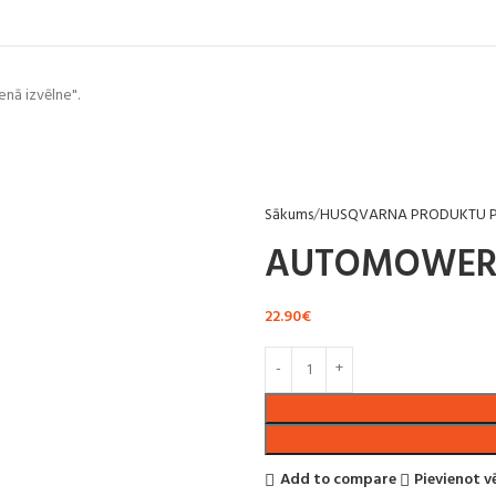
enā izvēlne".
Sākums
HUSQVARNA PRODUKTU P
AUTOMOWER®
22.90
€
Add to compare
Pievienot 