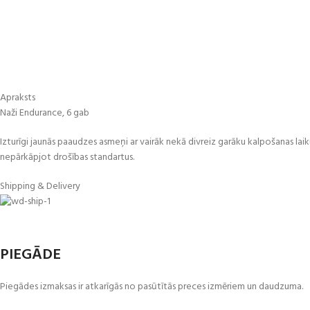
Apraksts
Naži Endurance, 6 gab
Izturīgi jaunās paaudzes asmeņi ar vairāk nekā divreiz garāku kalpošanas lai
nepārkāpjot drošības standartus.
Shipping & Delivery
PIEGĀDE
Piegādes izmaksas ir atkarīgās no pasūtītās preces izmēriem un daudzuma.