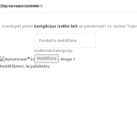
Skip to main content
LOGS
PAR MUMS
KONTAKTI
Izveidojiet pirmo
navigācijas izvēlni šeit
un pievienojiet to vietnei "Galv
ārlūkot kategorijas
Izvēlieties kategoriju
Meklēšana
Noklikšķiniet, lai palielinātu