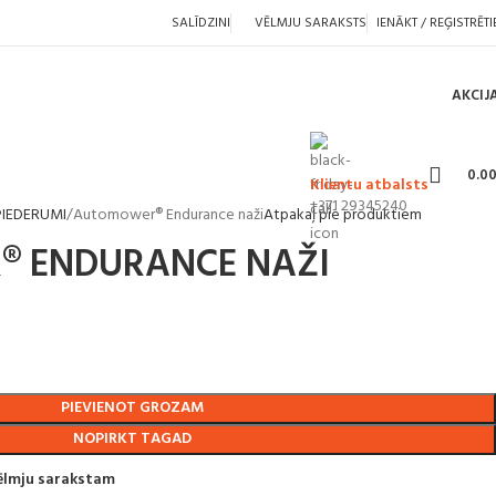
SALĪDZINI
VĒLMJU SARAKSTS
IENĀKT / REĢISTRĒTI
AKCIJ
0.0
Klientu atbalsts
+371 29345240
IEDERUMI
Automower® Endurance naži
Atpakaļ pie produktiem
 ENDURANCE NAŽI
PIEVIENOT GROZAM
NOPIRKT TAGAD
vēlmju sarakstam