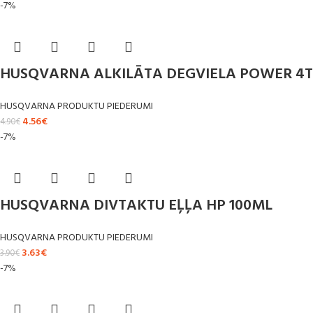
-7%
HUSQVARNA ALKILĀTA DEGVIELA POWER 4T
HUSQVARNA PRODUKTU PIEDERUMI
4.56
€
4.90
€
-7%
HUSQVARNA DIVTAKTU EĻĻA HP 100ML
HUSQVARNA PRODUKTU PIEDERUMI
3.63
€
3.90
€
-7%