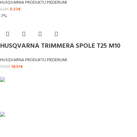
HUSQVARNA PRODUKTU PIEDERUMI
0.33
€
0.38
€
-7%
HUSQVARNA TRIMMERA SPOLE T25 M10
HUSQVARNA PRODUKTU PIEDERUMI
18.51
€
19.90
€
ĀTRA PIEGĀDE
Līdz 3 dienām
DROŠI NORĒĶINI