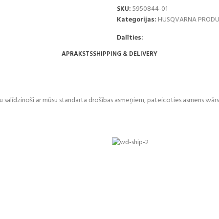
SKU:
5950844-01
Kategorijas:
HUSQVARNA PRODU
Dalīties:
APRAKSTS
SHIPPING & DELIVERY
ku salīdzinoši ar mūsu standarta drošības asmeņiem, pateicoties asmens svārs