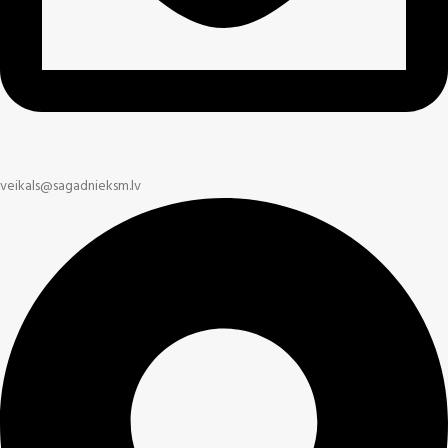
veikals@sagadnieksm.lv