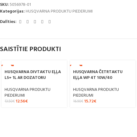
SKU:
5056978-01
Kategorijas:
HUSQVARNA PRODUKTU PIEDERUMI
Dalīties:
SAISTĪTIE PRODUKTI
-7%
-7%
HUSQVARNA DIVTAKTU EĻĻA
HUSQVARNA ČETRTAKTU
LS+ 1L AR DOZATORU
EĻĻA WP 4T 10W/40
HUSQVARNA PRODUKTU
HUSQVARNA PRODUKTU
PIEDERUMI
PIEDERUMI
12.56
€
15.72
€
13.50
€
16.90
€