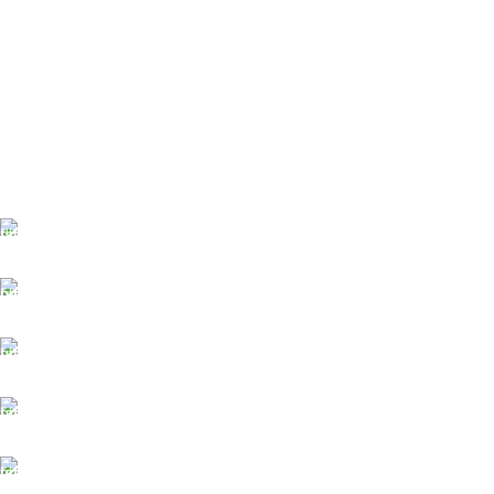
ĀTRA PIEGĀDE
Līdz 3 dienām
DROŠI NORĒĶINI
Viss šifrēts
KLIENTU ATBALSTS
Esam pieejami
100% DROŠI
Informācija drošībā
14 DIENU ATGRIEŠANA