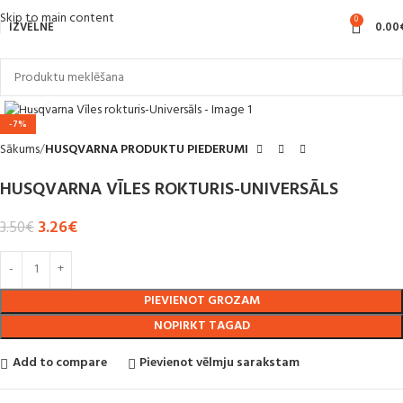
Skip to main content
0
IZVĒLNE
0.00
Noklikšķiniet, lai palielinātu
-7%
Sākums
HUSQVARNA PRODUKTU PIEDERUMI
HUSQVARNA VĪLES ROKTURIS-UNIVERSĀLS
3.26
€
3.50
€
PIEVIENOT GROZAM
NOPIRKT TAGAD
Add to compare
Pievienot vēlmju sarakstam