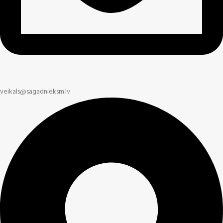
veikals@sagadnieksm.lv