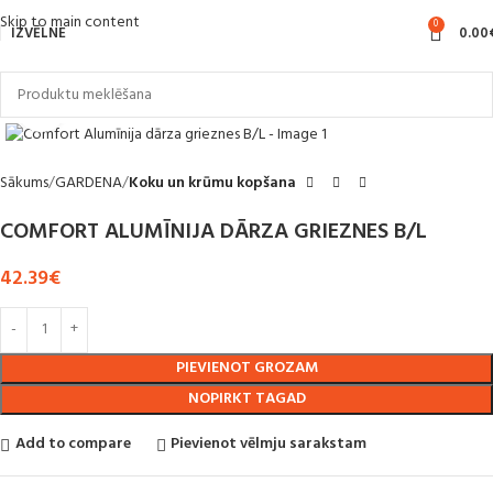
Skip to main content
0
IZVĒLNE
0.00
Noklikšķiniet, lai palielinātu
Sākums
GARDENA
Koku un krūmu kopšana
COMFORT ALUMĪNIJA DĀRZA GRIEZNES B/L
42.39
€
PIEVIENOT GROZAM
NOPIRKT TAGAD
Add to compare
Pievienot vēlmju sarakstam