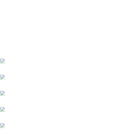
ĀTRA PIEGĀDE
Līdz 3 dienām
DROŠI NORĒĶINI
Viss šifrēts
KLIENTU ATBALSTS
Esam pieejami
100% DROŠI
Informācija drošībā
14 DIENU ATGRIEŠANA