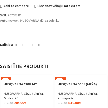
Add to compare
Pievienot vēlmju sarakstam
SKU:
967673111
Automower
,
HUSQVARNA dārza tehnika
Dalīties:
SAISTĪTIE PRODUKTI
-6%
-14%
HUSQVARNA 120II 14″
HUSQVARNA 545F (MEŽA)
HUSQVARNA dārza tehnika
,
HUSQVARNA dārza tehnika
,
Motorzāģi
Krūmgrieži
205.00
€
840.00
€
219.00
€
979.00
€