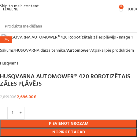
Skip to main content
0
IZVĒLNE
0.00
Noklikšķiniet, lai palielinātu
-7%
Sākums
HUSQVARNA dārza tehnika
Automower
Atpakaļ pie produktiem
Husqvarna
HUSQVARNA AUTOMOWER® 420 ROBOTIZĒTAIS
ZĀLES PĻĀVĒJS
2,696.00
€
2,899.00
€
PIEVIENOT GROZAM
NOPIRKT TAGAD