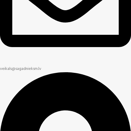
veikals@sagadnieksm.lv