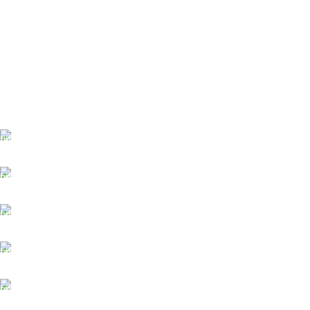
ĀTRA PIEGĀDE
Līdz 3 dienām
DROŠI NORĒĶINI
Viss šifrēts
KLIENTU ATBALSTS
Esam pieejami
100% DROŠI
Informācija drošībā
14 DIENU ATGRIEŠANA
Visiem pasūtījumiem