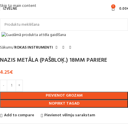
Skip to main content
0
IZVĒLNE
0.00
Noklikšķiniet, lai palielinātu
Sākums
ROKAS INSTRUMENTI
NAZIS METĀLA (PAŠBLOĶ.) 18MM PARIERE
4.25
€
PIEVIENOT GROZAM
NOPIRKT TAGAD
Add to compare
Pievienot vēlmju sarakstam