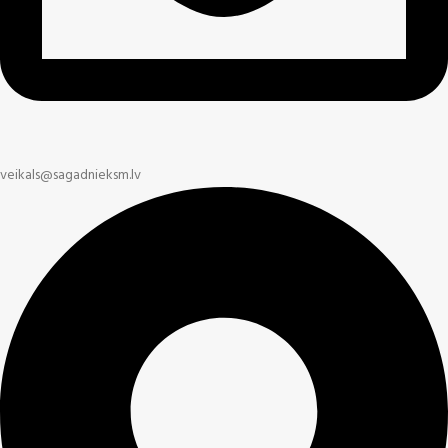
veikals@sagadnieksm.lv