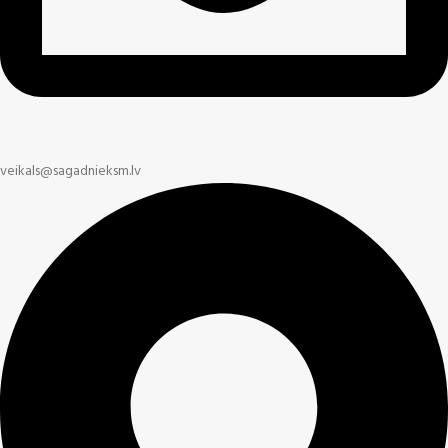
veikals@sagadnieksm.lv