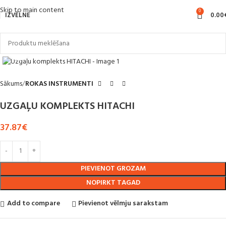
Skip to main content
0
IZVĒLNE
0.00
Noklikšķiniet, lai palielinātu
Sākums
ROKAS INSTRUMENTI
UZGAĻU KOMPLEKTS HITACHI
37.87
€
PIEVIENOT GROZAM
NOPIRKT TAGAD
Add to compare
Pievienot vēlmju sarakstam