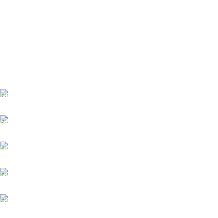
ĀTRA PIEGĀDE
Līdz 3 dienām
DROŠI NORĒĶINI
Viss šifrēts
KLIENTU ATBALSTS
Esam pieejami
100% DROŠI
Informācija drošībā
14 DIENU ATGRIEŠANA
Visiem pasūtījumiem