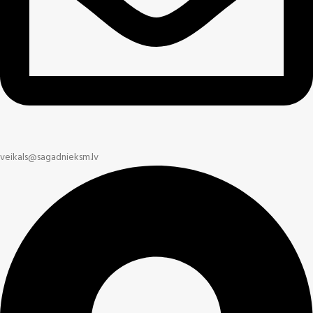
veikals@sagadnieksm.lv