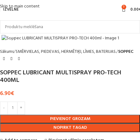
Skip to main content
0
IZVĒLNE
0.00
Noklikšķiniet, lai palielinātu
Sākums
SMĒRVIELAS, PIEDEVAS, HERMĒTIĶI, LĪMES, BATERIJAS.
SOPPEC
SOPPEC LUBRICANT MULTISPRAY PRO-TECH
400ML
6.90
€
PIEVIENOT GROZAM
NOPIRKT TAGAD