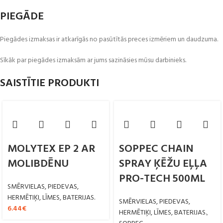
PIEGĀDE
Piegādes izmaksas ir atkarīgās no pasūtītās preces izmēriem un daudzuma.
Sīkāk par piegādes izmaksām ar jums sazināsies mūsu darbinieks.
SAISTĪTIE PRODUKTI
MOLYTEX EP 2 AR
SOPPEC CHAIN
MOLIBDĒNU
SPRAY ĶĒŽU EĻĻA
PRO-TECH 500ML
SMĒRVIELAS, PIEDEVAS,
HERMĒTIĶI, LĪMES, BATERIJAS.
SMĒRVIELAS, PIEDEVAS,
6.44
€
HERMĒTIĶI, LĪMES, BATERIJAS.
,