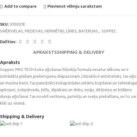
Add to compare
Pievienot vēlmju sarakstam
SKU:
910007E
SMĒRVIELAS, PIEDEVAS, HERMĒTIĶI, LĪMES, BATERIJAS.
,
SOPPEC
Dalīties:
APRAKSTS
SHIPPING & DELIVERY
Apraksts
Soppec PRO TECH koka eļļošanas līdzekļa formula nesatur silikonu un ir
izstrādāta plašam pielietojumu diapazonam. Līdzeklis ir antistatisks, tas eļļo
un mazina berzi. Tas paredzēts kokapstrādes iekārtu kopšanai un tehniskajai
apkopei, zobpārvadu, ķēžu, slīpsiksnu un disku, eņģu, slēdzeņu un bīdāmo
durvju eļļošanai. Tas novērš netīrumu, putekļu un sveķu piekalšanu, un to var
klāt uz virsmā.
Shipping & Delivery