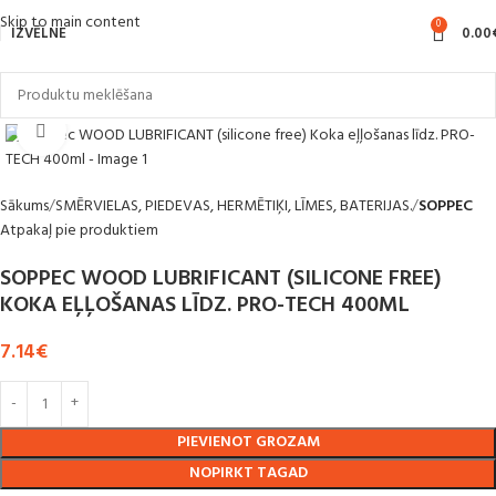
Skip to main content
0
IZVĒLNE
0.00
Noklikšķiniet, lai palielinātu
Sākums
SMĒRVIELAS, PIEDEVAS, HERMĒTIĶI, LĪMES, BATERIJAS.
SOPPEC
Atpakaļ pie produktiem
SOPPEC WOOD LUBRIFICANT (SILICONE FREE)
KOKA EĻĻOŠANAS LĪDZ. PRO-TECH 400ML
7.14
€
PIEVIENOT GROZAM
NOPIRKT TAGAD