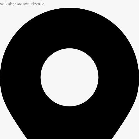
veikals@sagadnieksm.lv