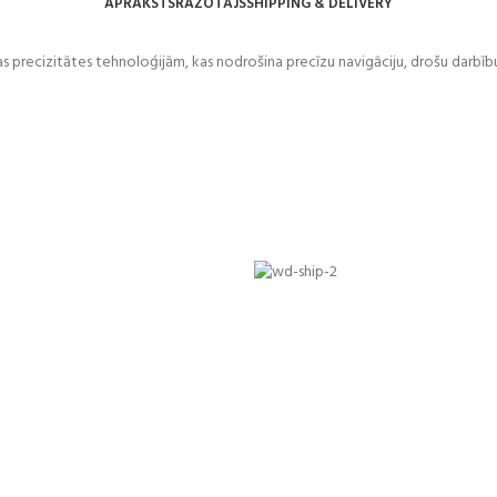
APRAKSTS
RAŽOTĀJS
SHIPPING & DELIVERY
 precizitātes tehnoloģijām, kas nodrošina precīzu navigāciju, drošu darbību