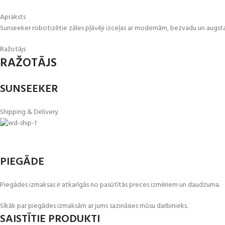
Apraksts
Sunseeker robotizētie zāles pļāvēji izceļas ar modernām, bezvadu un augstas
Ražotājs
RAŽOTĀJS
SUNSEEKER
Shipping & Delivery
PIEGĀDE
Piegādes izmaksas ir atkarīgās no pasūtītās preces izmēriem un daudzuma.
Sīkāk par piegādes izmaksām ar jums sazināsies mūsu darbinieks.
SAISTĪTIE PRODUKTI