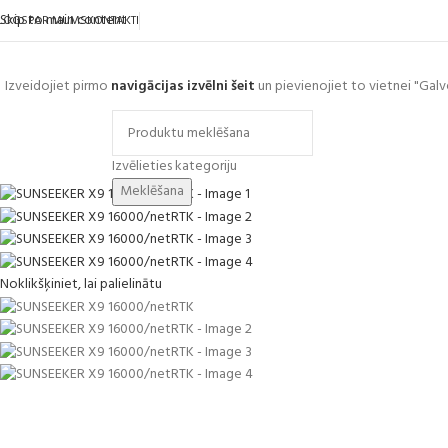
Skip to main content
LOGS
PAR MUMS
KONTAKTI
Izveidojiet pirmo
navigācijas izvēlni šeit
un pievienojiet to vietnei "Galv
ārlūkot kategorijas
Izvēlieties kategoriju
Meklēšana
Noklikšķiniet, lai palielinātu