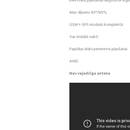
Elektriskā pļaušanas augstuma regu
Max slīpums 40°/80%
GSM + GPS modulis komplektā
Var strādāt naktī
Papildus disks perimetra pļaušanai
AWD
Nav vajadzīga antena