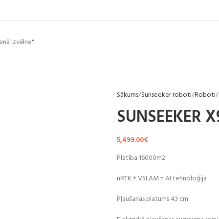
enā izvēlne".
Sākums
Sunseeker roboti
Roboti
SUNSEEKER X
5,499.00
€
Platība 16000m2
nRTK + VSLAM + AI tehnoloģija
Pļaušanas platums 43 cm