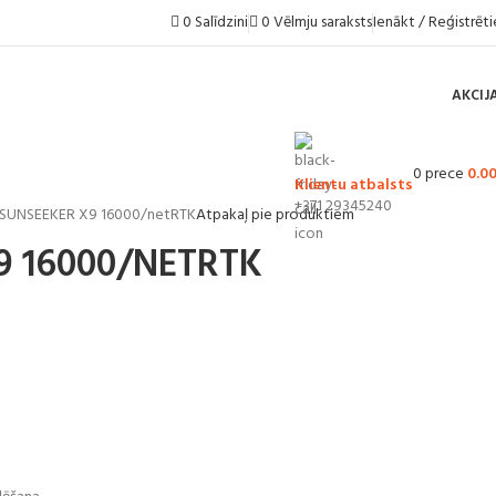
Ienākt / Reģistrēti
0
Salīdzini
0
Vēlmju saraksts
AKCIJ
0
prece
0.0
Klientu atbalsts
+371 29345240
SUNSEEKER X9 16000/netRTK
Atpakaļ pie produktiem
9 16000/NETRTK