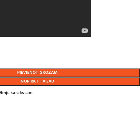
PIEVIENOT GROZAM
NOPIRKT TAGAD
vēlmju sarakstam