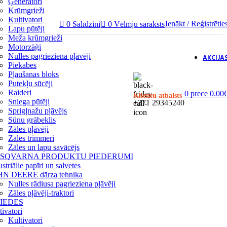
Ģeneratori
Krūmgrieži
Kultivatori
Ienākt / Reģistrētie
0
Salīdzini
0
Vēlmju saraksts
Lapu pūtēji
Meža krūmgrieži
Motorzāģi
Nulles pagrieziena pļāvēji
AKCIJA
Piekabes
Pļaušanas bloks
Putekļu sūcēji
Raideri
0
prece
0.00
Klientu atbalsts
Sniega pūtēji
+371 29345240
Sprigļnažu pļāvējs
Sūnu grābeklis
Zāles pļāvēji
Zāles trimmeri
Zāles un lapu savācējs
SQVARNA PRODUKTU PIEDERUMI
striālie papīri un salvetes
N DEERE dārza tehnika
Nulles rādiusa pagrieziena pļāvēji
Zāles pļāvēji-traktori
IEDES
tivatori
Kultivatori