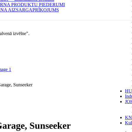
RNA PRODUKTU PIEDERUMI
NA AIZSARGAPRĪKOJUMS
alvenā izvēlne".
Garage, Sunseeker
HU
Indu
JOH
KN
Kul
Garage, Sunseeker