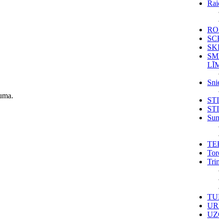
Rai
RO
SC
SK
SM
LĪ
Sni
zuma.
ST
ST
Sun
TE
Tor
Tri
TU
UR
UZ