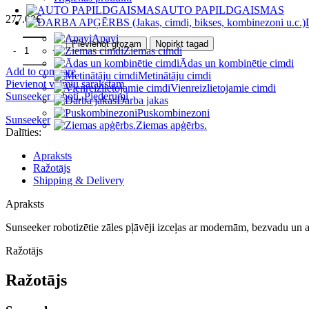
AUTO PAPILDGAISMAS
277.09
€
Apavi
Pievienot grozam
Nopirkt tagad
Ziemas cimdi
Ādas un kombinētie cimdi
Add to compare
Metinātāju cimdi
Pievienot vēlmju sarakstam
Vienreizlietojamie cimdi
Sunseeker roboti
,
Piederumi
Darba jakas
Puskombinezoni
Sunseeker
Ziemas apģērbs.
Dalīties:
Apraksts
Ražotājs
Shipping & Delivery
Apraksts
Sunseeker robotizētie zāles pļāvēji izceļas ar modernām, bezvadu un a
Ražotājs
Ražotājs