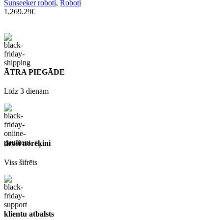
Sunseeker roboti
,
Roboti
1,269.29
€
ĀTRA PIEGĀDE
Līdz 3 dienām
droši norēķini
Viss šifrēts
klientu atbalsts