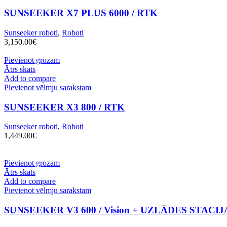
SUNSEEKER X7 PLUS 6000 / RTK
Sunseeker roboti
,
Roboti
3,150.00
€
Pievienot grozam
Ātrs skats
Add to compare
Pievienot vēlmju sarakstam
SUNSEEKER X3 800 / RTK
Sunseeker roboti
,
Roboti
1,449.00
€
Pievienot grozam
Ātrs skats
Add to compare
Pievienot vēlmju sarakstam
SUNSEEKER V3 600 / Vision + UZLĀDES STAC