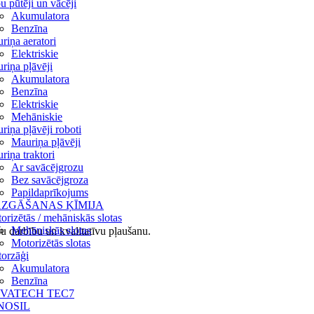
u pūtēji un vācēji
Akumulatora
Benzīna
riņa aeratori
Elektriskie
riņa pļāvēji
Akumulatora
Benzīna
Elektriskie
Mehāniskie
riņa pļāvēji roboti
Mauriņa pļāvēji
riņa traktori
Ar savācējgrozu
Bez savācējgroza
Papildaprīkojums
ZGĀŠANAS ĶĪMIJA
orizētās / mehāniskās slotas
Mehāniskās slotas
šu darbību un kvalitatīvu pļaušanu.
Motorizētās slotas
orzāģi
Akumulatora
Benzīna
VATECH TEC7
NOSIL