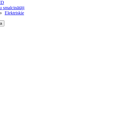
MD
u smalcinātāji
Elektriskie
a