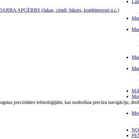
Lap
DARBA APĢĒRBS (Jakas, cimdi, bikses, kombinezoni u.c.)
Mau
Mau
Mau
Mau
MA
Mot
ugstas precizitātes tehnoloģijām, kas nodrošina precīzu navigāciju, dro
Mot
NO
PE