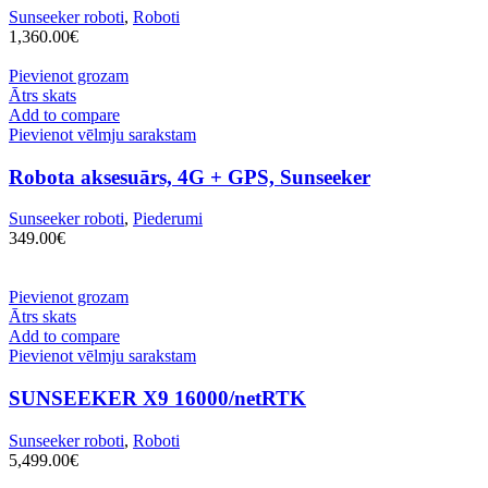
Sunseeker roboti
,
Roboti
1,360.00
€
Pievienot grozam
Ātrs skats
Add to compare
Pievienot vēlmju sarakstam
Robota aksesuārs, 4G + GPS, Sunseeker
Sunseeker roboti
,
Piederumi
349.00
€
Pievienot grozam
Ātrs skats
Add to compare
Pievienot vēlmju sarakstam
SUNSEEKER X9 16000/netRTK
Sunseeker roboti
,
Roboti
5,499.00
€