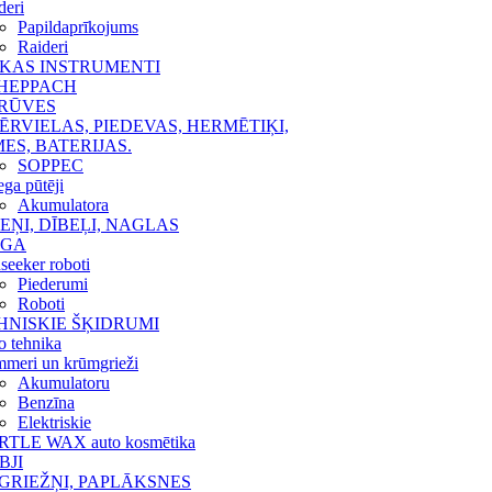
deri
Papildaprīkojums
Raideri
KAS INSTRUMENTI
HEPPACH
RŪVES
ĒRVIELAS, PIEDEVAS, HERMĒTIĶI,
MES, BATERIJAS.
SOPPEC
ega pūtēji
Akumulatora
IEŅI, DĪBEĻI, NAGLAS
IGA
seeker roboti
Piederumi
Roboti
HNISKIE ŠĶIDRUMI
o tehnika
mmeri un krūmgrieži
Akumulatoru
Benzīna
Elektriskie
RTLE WAX auto kosmētika
BJI
GRIEŽŅI, PAPLĀKSNES