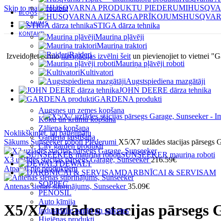
HUSQVA
Skip to main content
BLOGS
HUSQVAR
PAR MUMS
STIGA dārza tehnika
KONTAKTI
Mauriņa pļāvēji
Mauriņa traktori
Raideri
Izveidojiet pirmo
navigācijas izvēlni šeit
un pievienojiet to vietnei "G
Mauriņa pļāvēji roboti
Kultivatori
Augstspiediena mazgātāji
JOHN DEERE dārza tehnika
GARDENA produkti
Augsnes un zemes kopšana
Koku un krūmu kopšana
Zāliena kopšana
Noklikšķiniet, lai palielinātu
Gardena laistīšana
Sākums
Sunseeker roboti
Piederumi
X5/X7 uzlādes stacijas pārsegs 
City garden produkti
SUNSEEKER mauriņa roboti
X3 uzlādes stacijas pārsegs Garage, Sunseeker
216.59
€
DEWALT
Atpakaļ pie produktiem
DARBNĪCAI & SERVISAM
SOPPEC
Antenas sienas stiprinājums, Sunseeker
35.09
€
PENOSIL
Auto ķīmija
X5/X7 uzlādes stacijas pārsegs 
Industriālie papīri un salvetes
Higiēnas produkti