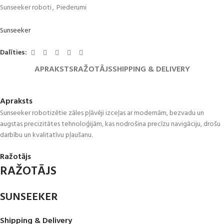
Sunseeker roboti
,
Piederumi
Sunseeker
Dalīties:
APRAKSTS
RAŽOTĀJS
SHIPPING & DELIVERY
Apraksts
Sunseeker robotizētie zāles pļāvēji izceļas ar modernām, bezvadu un
augstas precizitātes tehnoloģijām, kas nodrošina precīzu navigāciju, drošu
darbību un kvalitatīvu pļaušanu.
Ražotājs
RAŽOTĀJS
SUNSEEKER
Shipping & Delivery