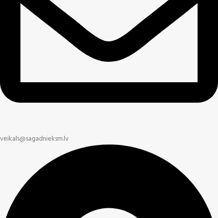
veikals@sagadnieksm.lv