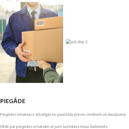
PIEGĀDE
Piegādes izmaksas ir atkarīgās no pasūtītās preces izmēriem un daudzuma.
Sīkāk par piegādes izmaksām ar jums sazināsies mūsu darbinieks.