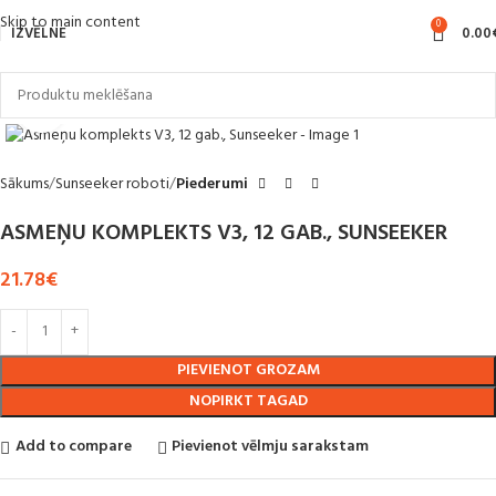
Skip to main content
0
IZVĒLNE
0.00
Noklikšķiniet, lai palielinātu
Sākums
Sunseeker roboti
Piederumi
ASMEŅU KOMPLEKTS V3, 12 GAB., SUNSEEKER
21.78
€
PIEVIENOT GROZAM
NOPIRKT TAGAD
Add to compare
Pievienot vēlmju sarakstam