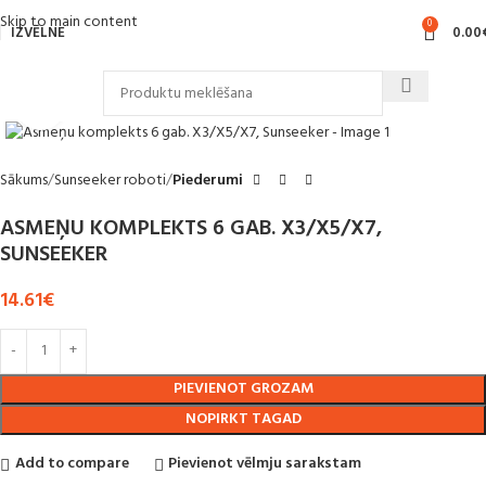
Skip to main content
0
IZVĒLNE
0.00
Noklikšķiniet, lai palielinātu
Sākums
Sunseeker roboti
Piederumi
ASMEŅU KOMPLEKTS 6 GAB. X3/X5/X7,
SUNSEEKER
14.61
€
PIEVIENOT GROZAM
NOPIRKT TAGAD
Add to compare
Pievienot vēlmju sarakstam