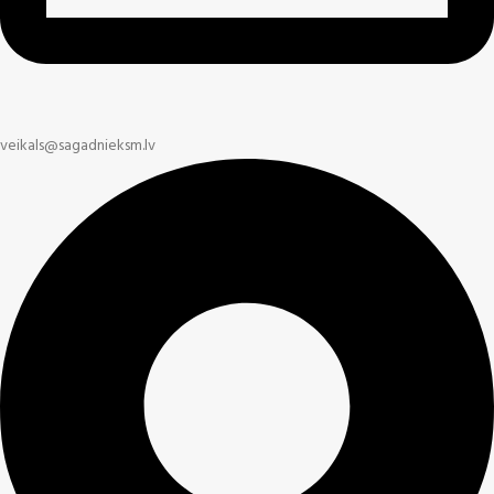
veikals@sagadnieksm.lv