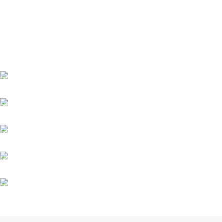
ĀTRA PIEGĀDE
Līdz 3 dienām
DROŠI NORĒĶINI
Viss šifrēts
KLIENTU ATBALSTS
Esam pieejami
100% DROŠI
Informācija drošībā
14 DIENU ATGRIEŠANA
Visiem pasūtījumiem