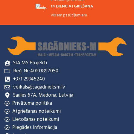
Informācija drošībā
14 DIENU ATGRIEŠANA
Visiem pasūtījumiem
SIA MS Projekti
Reģ. Nr.:40103897050
+371 29345240
veikals@sagadnieksm.lv
Saules 67A, Madona, Latvija
Privātuma politika
Atgriešanas noteikumi
Lietošanas noteikumi
Piegādes informācija