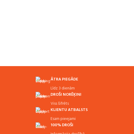
ĀTRA PIEGĀDE
Līdz 3 dienām
DROŠI NORĒĶINI
Viss šifrēts
KLIENTU ATBALSTS
Esam pieejami
100% DROŠI